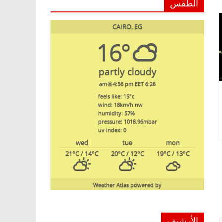
الطقس
CAIRO, EG
16°
partly cloudy
4:56 pm EET
6:26 am
feels like: 15
°c
wind: 18
km/h
nw
humidity: 57
%
pressure: 1018.96
mbar
uv index: 0
wed
tue
mon
21
°C
/ 14
°C
20
°C
/ 12
°C
19
°C
/ 13
°C
Weather Atlas
powered by
الأرشيف