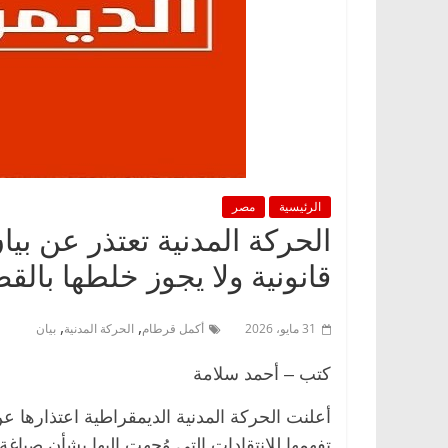
الرئيسية
مصر
الحركة المدنية تعتذر عن ب
قانونية ولا يجوز خلطها بالقض
,
,
31 مايو، 2026
أكمل قرطام
الحركة المدنية
بيان
كتب – أحمد سلامة
أعلنت الحركة المدنية الديمقراطية اعتذارها ع
تفهمها للانتقادات التي وُجهت إليها بشأن صياغ