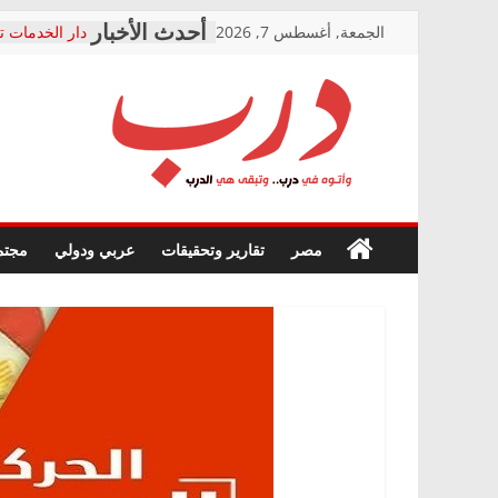
Skip
الجمعة, أغسطس 7, 2026
دار الخدمات ت
to
بعد مؤتمره الص
معاناة أصحاب
content
الشركة المنفذ
فرحات سليمان
درب
أين؟
حزب التحالف 
في الصحة” بال
وأتوه
ودعم المرضى
صور .. اعتماد 
في
مصر
تقارير وتحقيقات
عربي ودولي
مجتم
الوزاري لمدينة
درب..
إنشاء المبنى ا
وتبقى
المجلس القوم
هي
متابعة قضية ا
الدرب
قرينة البراءة 
حق أصيل