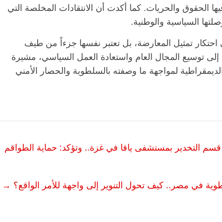
يها الحقوق والحريات. كما أكدت أن الانتقادات المخلصة التي
لتها السياسية والوطنية.
ّعي احتكار تمثيل المعارضة، بل تعتبر نفسها جزءاً من طيف
 إلى توسيع المجال العام واستعادة العمل السياسي، مشيرة
ديمقراطية لمواجهة ما وصفته بالسلطوية والحصار الأمني
الرئيسية
مصر
ناس وناس
الرئ
مقعد شاغر على مائدة الإفطار.. يحيى
مقعد 
 قسم التخدير بمستشفى يافا في غزة.. وتؤكد: حماية الطواقم
ات فقيه
حسين عبدالهادي فارس مقاومة
رمضان
 وانحاز
الخصخصة الذي دافع عن المال العام
اقتصا
(بروفايل)
الحبايب
21 فبراير، 2026
22 فبراير،
طوية في مصر.. كيف تحول التنوير إلى واجهة للأمر الواقع؟
→