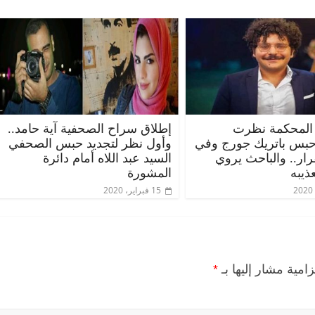
المحكمة نظرت
إطلاق سراح الصحفية آية حامد..
حبس باتريك جورج وفي
وأول نظر لتجديد حبس الصحفي
قرار.. والباحث يروي
السيد عبد اللاه أمام دائرة
ذيبه
المشورة
15 فبراير، 2020
زامية مشار إليها بـ
*