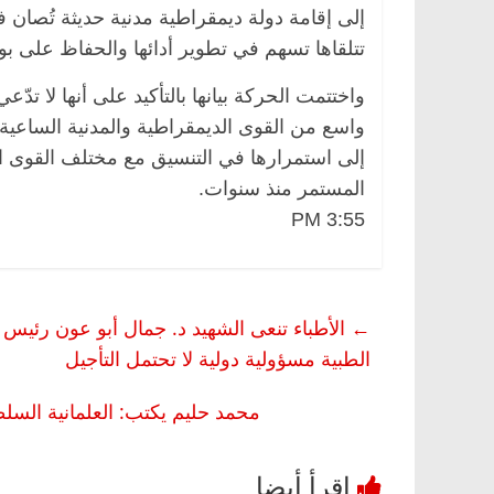
إلى إقامة دولة ديمقراطية مدنية حديثة تُصان ف
تتلقاها تسهم في تطوير أدائها والحفاظ على بوص
واختتمت الحركة بيانها بالتأكيد على أنها لا تد
واسع من القوى الديمقراطية والمدنية الساعية
إلى استمرارها في التنسيق مع مختلف القوى ال
المستمر منذ سنوات.
3:55 PM
مصر
ناس وناس
الرئيسية
مصر
ناس وناس
←
الأطباء تنعى الشهيد د. جمال أبو عون رئيس
الق فاروق.. خبير اقتصادي
في ذكرى رحيله.. د. نور فرح
رى ميلاده وحيداً على أبواب
قانوني دافع عن قضايا الوطن
الطبية مسؤولية دولية لا تحتمل التأجيل
للحرية (بروفايل)
26 يناير، 2026
محمد حليم يكتب: العلمانية السل