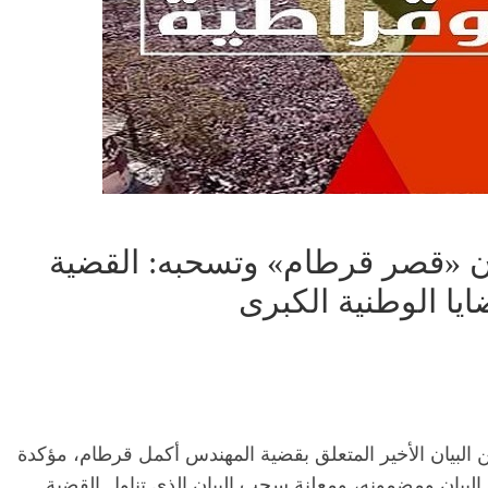
يان «قصر قرطام» وتسحبه: القضية
ايا الوطنية الكبرى
ن البيان الأخير المتعلق بقضية المهندس أكمل قرطام، مؤكدة
ة البيان ومضمونه، ومعلنة سحب البيان الذي تناول القضية.