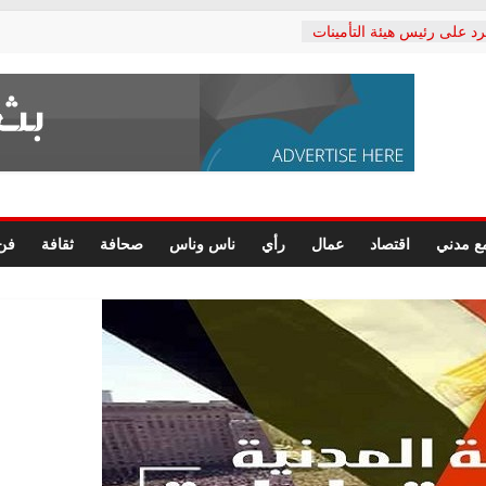
رد على رئيس هيئة التأمينات
حفي: إنكار الأزمة لا ينهي
 المعاشات.. ونطالب بكشف
ة
 يكتب: القطاع الصحي إلى
الشعبي يطلق لجنة “الحق
إسكندرية لرصد الانتهاكات
الرسومات النهائية للقرار
ع مدني
اقتصاد
عمال
رأي
ناس وناس
صحافة
ثقافة
فن
 الصحفيين.. وانتهاء أعمال
لإداري
ي لحقوق الإنسان يعلن
لدكتور محمد زهران.. ويؤكد:
وضمانات المحاكمة العادلة