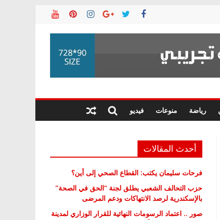
رياضة
منوعات
فيديو
أحدث المقالات
فرحات سليمان يكتب: القطاع الصحي إلى أين؟
حزب التحالف الشعبي يطلق لجنة “الحق في الصحة”
بالإسكندرية لرصد الانتهاكات ودعم المرضى
صور .. اعتماد الرسومات النهائية للقرار الوزاري لمدينة