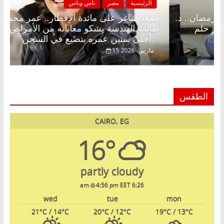
يسية
مصر
ناس وناس
الرئيسية
شاغر على الإفطار وبلكونة بلا زينة رمضان.. د.
مقعد شاغر
لخالق فاروق خبير اقتصادي في انتظار حلم
طالب الهند
أحلى سنين عمره بتضيع في السجن
، 2026
15 مارس، 2026
الطقس
CAIRO, EG
16°
partly cloudy
4:56 pm EET
6:26 am
wed
tue
mon
21
°C
/ 14
°C
20
°C
/ 12
°C
19
°C
/ 13
°C