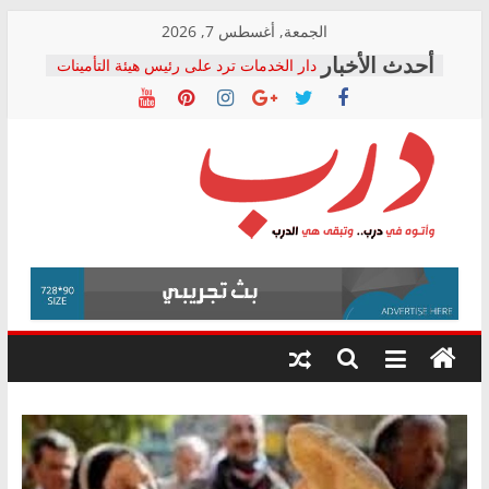
Skip
الجمعة, أغسطس 7, 2026
to
دار الخدمات ترد على رئيس هيئة التأمينات
content
بعد مؤتمره الصحفي: إنكار الأزمة لا ينهي
معاناة أصحاب المعاشات.. ونطالب بكشف
الشركة المنفذة
فرحات سليمان يكتب: القطاع الصحي إلى
أين؟
حزب التحالف الشعبي يطلق لجنة “الحق
درب
في الصحة” بالإسكندرية لرصد الانتهاكات
ودعم المرضى
صور .. اعتماد الرسومات النهائية للقرار
وأتوه
الوزاري لمدينة الصحفيين.. وانتهاء أعمال
في
إنشاء المبنى الإداري
درب..
المجلس القومي لحقوق الإنسان يعلن
وتبقى
متابعة قضية الدكتور محمد زهران.. ويؤكد:
هي
قرينة البراءة وضمانات المحاكمة العادلة
حق أصيل
الدرب