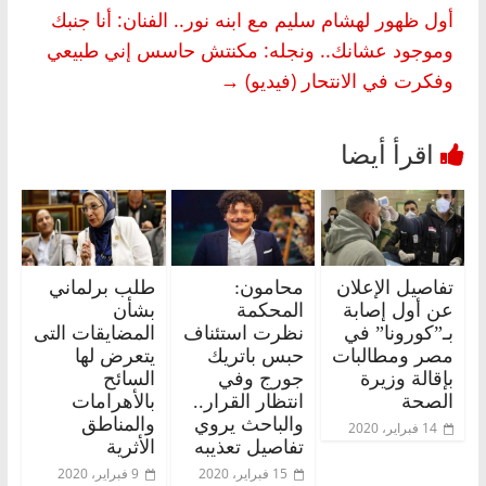
أول ظهور لهشام سليم مع ابنه نور.. الفنان: أنا جنبك
وموجود عشانك.. ونجله: مكنتش حاسس إني طبيعي
وفكرت في الانتحار (فيديو)
→
تفاصيل الإعلان
محامون:
طلب برلماني
عن أول إصابة
المحكمة
بشأن
بـ”كورونا” في
نظرت استئناف
المضايقات التى
مصر ومطالبات
حبس باتريك
يتعرض لها
بإقالة وزيرة
جورج وفي
السائح
الصحة
انتظار القرار..
بالأهرامات
والباحث يروي
والمناطق
14 فبراير، 2020
تفاصيل تعذيبه
الأثرية
15 فبراير، 2020
9 فبراير، 2020