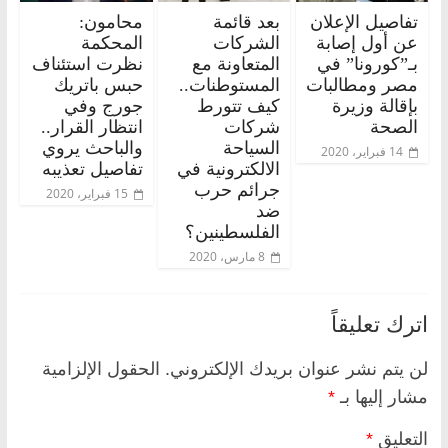
تفاصيل الإعلان
بعد قائمة
محامون:
عن أول إصابة
الشركات
المحكمة
بـ”كورونا” في
المتعاونة مع
نظرت استئناف
مصر ومطالبات
المستوطنات..
حبس باتريك
بإقالة وزيرة
كيف تتورط
جورج وفي
الصحة
شركات
انتظار القرار..
السياحة
والباحث يروي
14 فبراير، 2020
الالكترونية في
تفاصيل تعذيبه
جرائم حرب
15 فبراير، 2020
ضد
الفلسطينين؟
8 مارس، 2020
اترك تعليقاً
لن يتم نشر عنوان بريدك الإلكتروني.
الحقول الإلزامية
مشار إليها بـ
*
التعليق
*