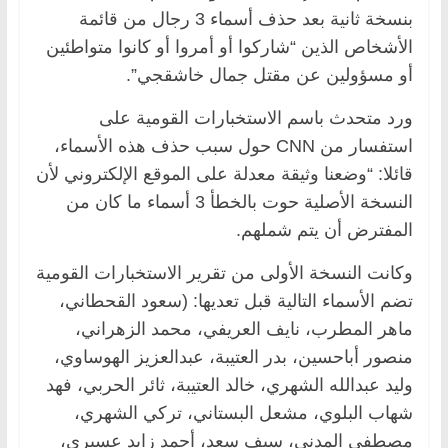
بنسخة ثانية بعد حذف أسماء 3 رجال من قائمة
الأشخاص الذين “شاركوا أو أمروا أو كانوا متواطئين
أو مسؤولين عن مقتل جمال خاشقجي”.
ورد متحدث باسم الاستخبارات القومية على
استفسار من CNN حول سبب حذف هذه الأسماء،
قائلا: “وضعنا وثيقة معدلة على الموقع الإلكتروني لأن
النسخة الأصلية حوت بالخطأ 3 أسماء ما كان من
المفترض أن يتم شملهم.
وكانت النسخة الأولى من تقرير الاستخبارات القومية
تضم الأسماء التالية قبل تعديها: (سعود القحطاني،
ماهر المطرب، نايف العريفي، محمد الزهراني،
منصور أباحسين، بدر العتيبة، عبدالعزيز الهوساوي،
وليد عبدالله الشهري، خالد العتيبة، ثائر الحربي، فهد
شهاب البلوي، مشعل البستاني، تركي الشهري،
مصطفى المدني، سيف سعد، أحمد زايد عسيري،