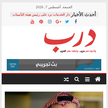
Skip
الجمعة, أغسطس 7, 2026
to
دار الخدمات ترد على رئيس هيئة التأمينات
content
بعد مؤتمره الصحفي: إنكار الأزمة لا ينهي
معاناة أصحاب المعاشات.. ونطالب بكشف
الشركة المنفذة
فرحات سليمان يكتب: القطاع الصحي إلى
أين؟
حزب التحالف الشعبي يطلق لجنة “الحق
درب
في الصحة” بالإسكندرية لرصد الانتهاكات
ودعم المرضى
صور .. اعتماد الرسومات النهائية للقرار
وأتوه
الوزاري لمدينة الصحفيين.. وانتهاء أعمال
في
إنشاء المبنى الإداري
درب..
المجلس القومي لحقوق الإنسان يعلن
وتبقى
متابعة قضية الدكتور محمد زهران.. ويؤكد:
هي
قرينة البراءة وضمانات المحاكمة العادلة
حق أصيل
الدرب