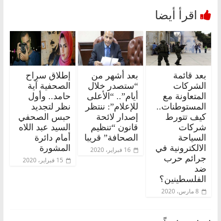
بعد قائمة
بعد أشهر من
إطلاق سراح
الشركات
“ستصدر خلال
الصحفية آية
المتعاونة مع
أيام”.. “الأعلى
حامد.. وأول
المستوطنات..
للإعلام”: ننتظر
نظر لتجديد
كيف تتورط
إصدار لائحة
حبس الصحفي
شركات
قانون “تنظيم
السيد عبد اللاه
السياحة
الصحافة” قريبا
أمام دائرة
الالكترونية في
المشورة
16 فبراير، 2020
جرائم حرب
15 فبراير، 2020
ضد
الفلسطينين؟
8 مارس، 2020