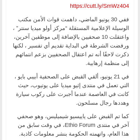
https://cutt.ly/SmWz404
ففي 30 يونيو الماضي، داهمت قوات الأمن مكتب
الوسيلة الإعلامية المستقلة “مركز أولو ميديا سنتر” ،
واعتقلت 10 صحفيين بالإضافة إلى موظفين آخرين،
ورفضت الشرطة في البداية تقديم أي تفسير ، لكنها
ذكرت لاحقًا أنه تم اعتقال الصحفيين بزعم انتمائهم
إلى منظمة إرهابية.
في 21 يونيو، ألقي القبض على الصحفية أبيبي بايو ،
التي تعمل في منتدى إثيو ميديا على يوتيوب، حيث
كانت في العاصمة عندما أجبرت على ركوب سيارة
وهددها رجال مسلحون.
كما تم القبض على ياييسيو شيميليس، وهو صحفي
آخر في منتدى Ethio Forum، في وقت سابق من
هذا العام، واتهمته الحكومة بنشر معلومات كاذبة.