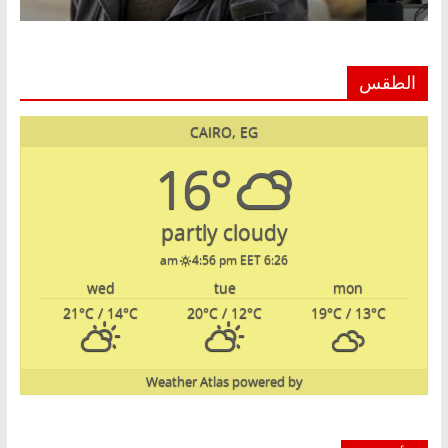
الطقس
CAIRO, EG
16°
partly cloudy
4:56 pm EET
6:26 am
wed
tue
mon
21
°C
/ 14
°C
20
°C
/ 12
°C
19
°C
/ 13
°C
Weather Atlas
powered by