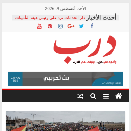
Skip
الأحد, أغسطس 9, 2026
to
دار الخدمات ترد على رئيس هيئة التأمينات
content
بعد مؤتمره الصحفي: إنكار الأزمة لا ينهي
معاناة أصحاب المعاشات.. ونطالب بكشف
الشركة المنفذة
فرحات سليمان يكتب: القطاع الصحي إلى
أين؟
حزب التحالف الشعبي يطلق لجنة “الحق
درب
في الصحة” بالإسكندرية لرصد الانتهاكات
ودعم المرضى
صور .. اعتماد الرسومات النهائية للقرار
وأتوه
الوزاري لمدينة الصحفيين.. وانتهاء أعمال
في
إنشاء المبنى الإداري
درب..
المجلس القومي لحقوق الإنسان يعلن
وتبقى
متابعة قضية الدكتور محمد زهران.. ويؤكد:
هي
قرينة البراءة وضمانات المحاكمة العادلة
حق أصيل
الدرب