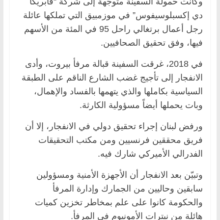
وكانت حمولة السفينة متوجهة إلى شركة “فابريكا
دي إكسبلوسيفوس” في موزمبيق التي تملكها عائلة
رجل أعمال برتغالي راحل 95 في المئة من الأسهم
فيها، وفق تحقيق الصحافيين.
في 2018، غرقت السفينة قبالة مرفأ بيروت، وأدى
الانفجار إلى تأجيج غضب الشارع الناقم على الطبقة
السياسية بكاملها والذي يتهمها بالفساد والإهمال،
وبات يحملها أيضاً مسؤولية الكارثة.
ورفض لبنان إجراء تحقيق دولي في الانفجار، إلا أن
فريق محققين فرنسيين ومن مكتب التحقيقات
الفدرالي الأميركي شارك فيه.
وتبيّن بعد الانفجار أن الأجهزة الأمنية ومسؤولين
سابقين وحاليين من الجمارك وإدارة المرفأ
والحكومة كانوا على علم بمخاطر تخزين كميات
هائلة من نيترات الأمونيوم في المرفأ.