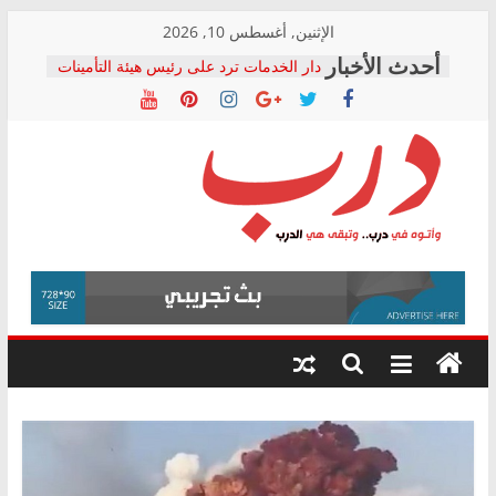
Skip
الإثنين, أغسطس 10, 2026
to
دار الخدمات ترد على رئيس هيئة التأمينات
content
بعد مؤتمره الصحفي: إنكار الأزمة لا ينهي
معاناة أصحاب المعاشات.. ونطالب بكشف
الشركة المنفذة
فرحات سليمان يكتب: القطاع الصحي إلى
أين؟
حزب التحالف الشعبي يطلق لجنة “الحق
درب
في الصحة” بالإسكندرية لرصد الانتهاكات
ودعم المرضى
صور .. اعتماد الرسومات النهائية للقرار
وأتوه
الوزاري لمدينة الصحفيين.. وانتهاء أعمال
في
إنشاء المبنى الإداري
درب..
المجلس القومي لحقوق الإنسان يعلن
وتبقى
متابعة قضية الدكتور محمد زهران.. ويؤكد:
هي
قرينة البراءة وضمانات المحاكمة العادلة
حق أصيل
الدرب