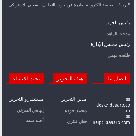
"درب".. صحيفة الكترونية صادرة عن حزب التحالف الشعبي الاشتراكي
رئيس الحزب
مدحت الزاهد
رئيس مجلس الإدارة
طلعت فهمي
اتصل بنا
هيئة التحرير
تحت الانشاء
مديرا التحرير
مستشارو التحرير
desk@daaarb.co
m
إلهامي الميرغي
محمد جودة
أحمد سعد
حنان فكري
help@daaarb.com