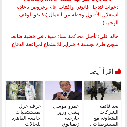
دعوات لتدخل قانوني واكتتاب عام وعروض بإعادة
استغلال الأصول وخطة من العمال (تكاتفوا لوقف
الهجمة)
خالد علي: تأجيل محاكمة سناء سيف في قضية ضابط
سجن طرة لجلسة ٩ فبراير للاستماع لمرافعة الدفاع
→
بعد قائمة
عمرو موسى
غرف عزل
الشركات
يلتقي وزير
بمستشفيات
المتعاونة مع
خارجية
جامعة القاهرة
المستوطنات..
زيمبابوي
للحالات