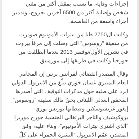
إجراءات وقاية، ما تسبب بمقتل أكثر من مئتي
شخص وإصابة أكثر من 6500 آخرين بجروح، وتدمير
أجزاء واسعة من العاصمة.
وكانت ال2750 طنا من نيترات الأمونيوم صودرت
من سفينة “روسوس” التي وصلت إلى مرفأ بيروت
في تشرين الأول/نوفمبر 2013 بعدما انطلقت من
جورجيا وكانت في طريقها إلى موزمبيق.
وقال المصدر القضائي لفرانس برس إن المحامي
العام التمييزي غسان خوري تبلّغ من الانتربول الدولي
الرد على طلبه حول مذكرات التوقيف التي أصدرها
المحقق العدلي اللبناني بحقّ مالك سفينة “روسوس”
إيغور غريشوسكين وقبطانها بوريس يوري
بروكوشيف والتاجر البرتغالي الجنسية جورج موريرا
“الذي اشترى نيترات الأمونيوم”، وبناء عليه، وفق
المصدر، عمّم الانتربول “النشرة الحمراء على كلّ