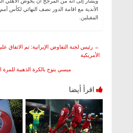
ويشار إلى أنه من المرجح أن يخوض الأهلي ال
المقبلين.
←
رئيس لجنة التفاوض الإيرانية: تم الاتفاق ع
الأمريكية
ميسي يتوج بالكرة الذهبية للمرة 
ناس وناس
الرئيسية
مصر
ناس وناس
وق.. خبير اقتصادي
في ذكرى رحيله.. د. نور فرحات فقي
ده وحيداً على أبواب
قانوني دافع عن قضايا الوطن وانحاز
للحرية (بروفايل)
26 يناير، 2026