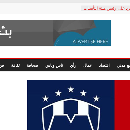
رد على رئيس هيئة التأمينات
حفي: إنكار الأزمة لا ينهي
 المعاشات.. ونطالب بكشف
ة
 يكتب: القطاع الصحي إلى
الشعبي يطلق لجنة “الحق
إسكندرية لرصد الانتهاكات
الرسومات النهائية للقرار
ع مدني
اقتصاد
عمال
رأي
ناس وناس
صحافة
ثقافة
فن
 الصحفيين.. وانتهاء أعمال
لإداري
ي لحقوق الإنسان يعلن
لدكتور محمد زهران.. ويؤكد:
وضمانات المحاكمة العادلة