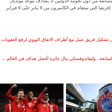
مسابقة من دون نجومه الدوليين اذ يصادف موعد مونديال
الأندية مع اقامة الدور نصف النهائي لكأس أمم إفريقيا التي ستقام في الكاميرون من 9 يناير حتّى 6 فبراير
لى تشكيل فريق عمل مع أطراف الاتفاق النووي لرفع العقوبات
السابعة.. وليفاندوفسكي ينال جائزة أفضل هداف في العالم
→
الرئيسية
مصر
ناس وناس
الرئيسية
م
مقعد شاغر على مائدة الإفطار.. يحيى
مقعد شاغر عل
ه
حسين عبدالهادي فارس مقاومة
رمضان.. د. 
الخصخصة الذي دافع عن المال العام
اقتصادي في 
(بروفايل)
الحبايب
21 فبراير، 2026
22 فبراير، 2026