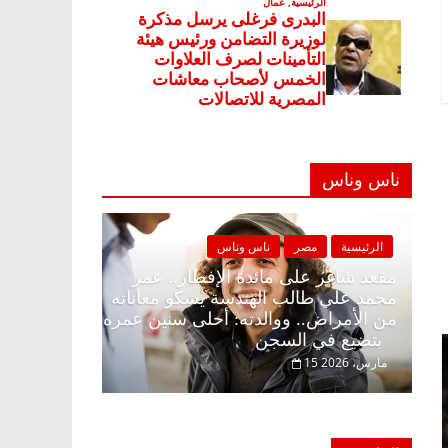
ناس وناس
صر
ناس وناس
الرئيسية
مصر
ناس وناس
ى الإفطار وبلكونة بلا زينة
مقعد شاغر على مائدة الإفطار.
عبدالخالق فاروق خبير
محمد علي طالب الهندسة يشكو 
انتظار حلم الحرية ولمة
من الأمراض.. ووالدته: أحلى س
بتضيع في السجن
15 مارس، 2026