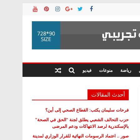
رياضة
منوعات
فيديو
أحدث المقالات
فرحات سليمان يكتب: القطاع الصحي إلى أين؟
حزب التحالف الشعبي يطلق لجنة “الحق في الصحة”
بالإسكندرية لرصد الانتهاكات ودعم المرضى
صور .. اعتماد الرسومات النهائية للقرار الوزاري لمدينة