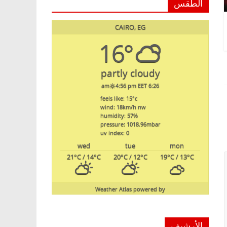
الطقس
CAIRO, EG
16°
partly cloudy
4:56 pm EET
6:26 am
feels like: 15
°c
wind: 18
km/h
nw
humidity: 57
%
pressure: 1018.96
mbar
uv index: 0
wed
tue
mon
21
°C
/ 14
°C
20
°C
/ 12
°C
19
°C
/ 13
°C
Weather Atlas
powered by
الأرشيف