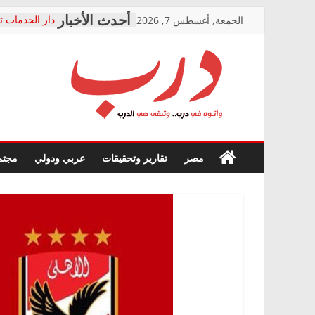
Skip
الجمعة, أغسطس 7, 2026
دار الخدمات ت
to
بعد مؤتمره الص
معاناة أصحاب
content
الشركة المنفذ
فرحات سليمان
درب
أين؟
حزب التحالف 
في الصحة” بال
وأتوه
ودعم المرضى
صور .. اعتماد 
في
مصر
تقارير وتحقيقات
عربي ودولي
مجتم
الوزاري لمدينة
درب..
إنشاء المبنى ا
وتبقى
المجلس القوم
هي
متابعة قضية ا
الدرب
قرينة البراءة 
حق أصيل