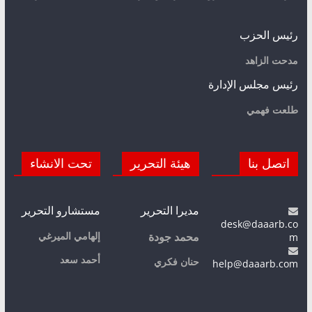
رئيس الحزب
مدحت الزاهد
رئيس مجلس الإدارة
طلعت فهمي
اتصل بنا
هيئة التحرير
تحت الانشاء
مديرا التحرير
مستشارو التحرير
desk@daaarb.co
m
إلهامي الميرغي
محمد جودة
أحمد سعد
حنان فكري
help@daaarb.com