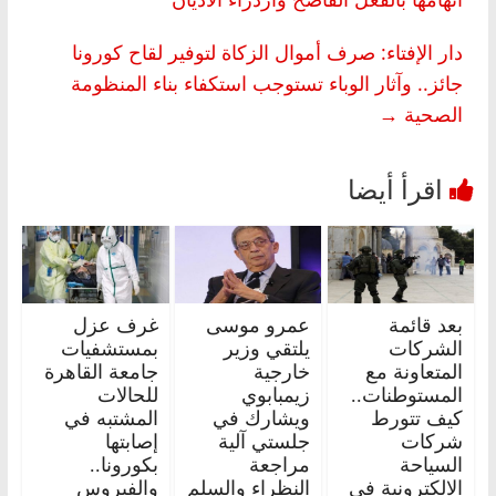
دار الإفتاء: صرف أموال الزكاة لتوفير لقاح كورونا
جائز.. وآثار الوباء تستوجب استكفاء بناء المنظومة
الصحية
→
بعد قائمة
عمرو موسى
غرف عزل
الشركات
يلتقي وزير
بمستشفيات
المتعاونة مع
خارجية
جامعة القاهرة
المستوطنات..
زيمبابوي
للحالات
كيف تتورط
ويشارك في
المشتبه في
شركات
جلستي آلية
إصابتها
السياحة
مراجعة
بكورونا..
الالكترونية في
النظراء والسلم
والفيروس