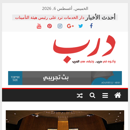
Skip
الخميس, أغسطس 6, 2026
to
دار الخدمات ترد على رئيس هيئة التأمينات
content
بعد مؤتمره الصحفي: إنكار الأزمة لا ينهي
معاناة أصحاب المعاشات.. ونطالب بكشف
الشركة المنفذة
فرحات سليمان يكتب: القطاع الصحي إلى
أين؟
حزب التحالف الشعبي يطلق لجنة “الحق
درب
في الصحة” بالإسكندرية لرصد الانتهاكات
ودعم المرضى
صور .. اعتماد الرسومات النهائية للقرار
وأتوه
الوزاري لمدينة الصحفيين.. وانتهاء أعمال
في
إنشاء المبنى الإداري
درب..
المجلس القومي لحقوق الإنسان يعلن
وتبقى
متابعة قضية الدكتور محمد زهران.. ويؤكد:
هي
قرينة البراءة وضمانات المحاكمة العادلة
حق أصيل
الدرب