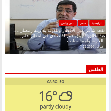
الرئيسية
مصر
ناس وناس
مقعد شاغر على الإفطار وبلكونة بلا زينة رمضان.. د.
عبدالخالق فاروق خبير اقتصادي في انتظار حلم
الحرية ولمة الحبايب
22 فبراير، 2026
الطقس
CAIRO, EG
16°
partly cloudy