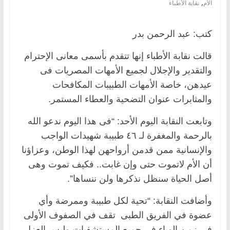
,
الأم
نقابة الأطباء
كتب: عبد الرحمن بدر
قالت نقابة الأطباء إنها تتقدم بأسمى معانى الإحترام
والتقدير والإجلال لجميع الأمهات المصريات فى
عيدهن، خاصة الأمهات الطبيبات المكافحات
والمثابرات عنوان التضحية والعطاء المستمر.
وتابعت النقابة اليوم الأحد: “فى هذا اليوم ندعو الله
بالرحمة والمغفرة لـ ٤٦ طبيبة شهيدات الواجب
والإنسانية ممن قدمن أرواحهن لهذا الوطن، وعزاؤنا
أن الأم لاتموت حتى وإن غابت.. فكيف تموت وهى
أصل الحياة سنظل نذكرها ولن ننساها”.
وأضافت النقابة: “تحية لكل طبيبة وممرضة وأي
عضوة في الفريق الطبى تقف في الصفوف الأولى
في زمن الوباء في جميع المستشفيات وليس العزل