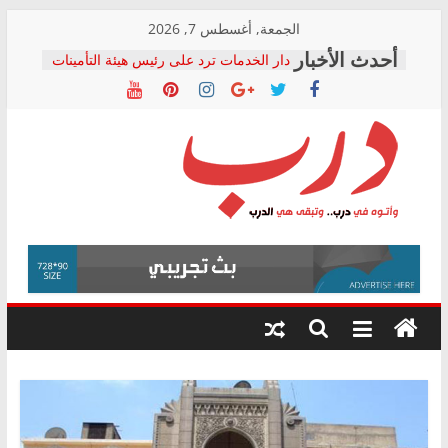
Skip
الجمعة, أغسطس 7, 2026
to
دار الخدمات ترد على رئيس هيئة التأمينات
content
بعد مؤتمره الصحفي: إنكار الأزمة لا ينهي
معاناة أصحاب المعاشات.. ونطالب بكشف
الشركة المنفذة
فرحات سليمان يكتب: القطاع الصحي إلى
أين؟
حزب التحالف الشعبي يطلق لجنة “الحق
درب
في الصحة” بالإسكندرية لرصد الانتهاكات
ودعم المرضى
صور .. اعتماد الرسومات النهائية للقرار
وأتوه
الوزاري لمدينة الصحفيين.. وانتهاء أعمال
في
إنشاء المبنى الإداري
درب..
المجلس القومي لحقوق الإنسان يعلن
وتبقى
متابعة قضية الدكتور محمد زهران.. ويؤكد:
هي
قرينة البراءة وضمانات المحاكمة العادلة
حق أصيل
الدرب