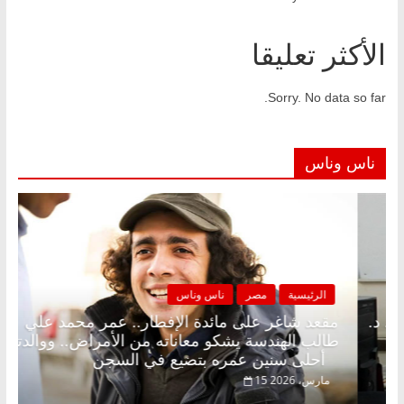
الأكثر تعليقا
Sorry. No data so far.
ناس وناس
صر
ناس وناس
الرئيسية
مصر
لى الإفطار وبلكونة بلا زينة رمضان.. د.
مقعد شاغر على م
اروق خبير اقتصادي في انتظار حلم
طالب الهندسة يشك
أحلى سنين عمره بتضيع في السجن
15 مارس، 2026