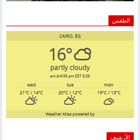
الطقس
CAIRO, EG
16°
partly cloudy
4:56 pm EET
6:26 am
wed
tue
mon
21
°C
/ 14
°C
20
°C
/ 12
°C
19
°C
/ 13
°C
Weather Atlas
powered by
الأرشيف