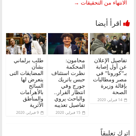
الانتهاء من التحقيقات
→
تفاصيل الإعلان
محامون:
طلب برلماني
عن أول إصابة
المحكمة
بشأن
بـ”كورونا” في
نظرت استئناف
المضايقات التى
مصر ومطالبات
حبس باتريك
يتعرض لها
بإقالة وزيرة
جورج وفي
السائح
الصحة
انتظار القرار..
بالأهرامات
والباحث يروي
والمناطق
14 فبراير، 2020
تفاصيل تعذيبه
الأثرية
15 فبراير، 2020
9 فبراير، 2020
اترك تعليقاً