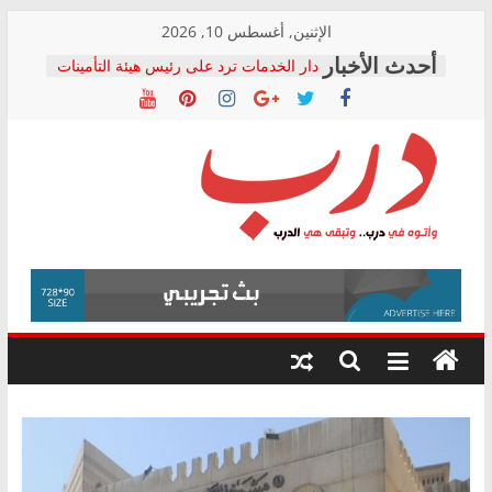
Skip
الإثنين, أغسطس 10, 2026
to
دار الخدمات ترد على رئيس هيئة التأمينات
content
بعد مؤتمره الصحفي: إنكار الأزمة لا ينهي
معاناة أصحاب المعاشات.. ونطالب بكشف
الشركة المنفذة
فرحات سليمان يكتب: القطاع الصحي إلى
أين؟
حزب التحالف الشعبي يطلق لجنة “الحق
درب
في الصحة” بالإسكندرية لرصد الانتهاكات
ودعم المرضى
صور .. اعتماد الرسومات النهائية للقرار
وأتوه
الوزاري لمدينة الصحفيين.. وانتهاء أعمال
في
إنشاء المبنى الإداري
درب..
المجلس القومي لحقوق الإنسان يعلن
وتبقى
متابعة قضية الدكتور محمد زهران.. ويؤكد:
هي
قرينة البراءة وضمانات المحاكمة العادلة
حق أصيل
الدرب