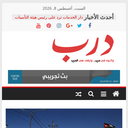
Skip
السبت, أغسطس 8, 2026
to
دار الخدمات ترد على رئيس هيئة التأمينات
content
بعد مؤتمره الصحفي: إنكار الأزمة لا ينهي
معاناة أصحاب المعاشات.. ونطالب بكشف
الشركة المنفذة
فرحات سليمان يكتب: القطاع الصحي إلى
أين؟
حزب التحالف الشعبي يطلق لجنة “الحق
درب
في الصحة” بالإسكندرية لرصد الانتهاكات
ودعم المرضى
صور .. اعتماد الرسومات النهائية للقرار
وأتوه
الوزاري لمدينة الصحفيين.. وانتهاء أعمال
في
إنشاء المبنى الإداري
درب..
المجلس القومي لحقوق الإنسان يعلن
وتبقى
متابعة قضية الدكتور محمد زهران.. ويؤكد:
هي
قرينة البراءة وضمانات المحاكمة العادلة
حق أصيل
الدرب