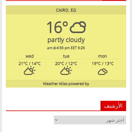
CAIRO, EG
16°
partly cloudy
4:56 pm EET
6:26 am
wed
tue
mon
21
°C
/ 14
°C
20
°C
/ 12
°C
19
°C
/ 13
°C
Weather Atlas
powered by
الأرشيف
الأرشيف