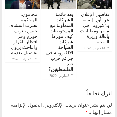
تفاصيل الإعلان
بعد قائمة
محامون:
عن أول إصابة
الشركات
المحكمة
بـ”كورونا” في
المتعاونة مع
نظرت استئناف
مصر ومطالبات
المستوطنات..
حبس باتريك
بإقالة وزيرة
كيف تتورط
جورج وفي
الصحة
شركات
انتظار القرار..
السياحة
والباحث يروي
14 فبراير، 2020
الالكترونية في
تفاصيل تعذيبه
جرائم حرب
15 فبراير، 2020
ضد
الفلسطينين؟
8 مارس، 2020
اترك تعليقاً
لن يتم نشر عنوان بريدك الإلكتروني.
الحقول الإلزامية
مشار إليها بـ
*