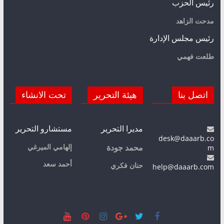
رئيس الحزب
مدحت الزاهد
رئيس مجلس الإدارة
طلعت فهمي
اتصل بنا
هيئة التحرير
تحت الانشاء
مديرا التحرير
مستشارو التحرير
desk@daaarb.co
m
إلهامي الميرغي
محمد جودة
أحمد سعد
حنان فكري
help@daaarb.com