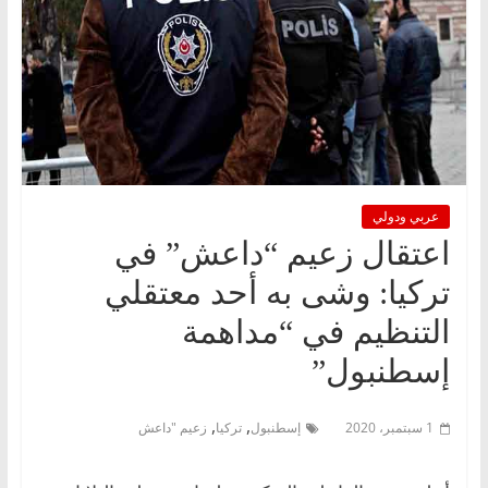
عربي ودولي
اعتقال زعيم “داعش” في
تركيا: وشى به أحد معتقلي
التنظيم في “مداهمة
إسطنبول”
,
,
1 سبتمبر، 2020
إسطنبول
تركيا
زعيم "داعش