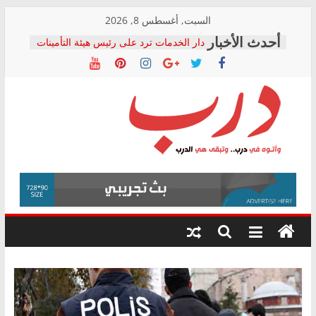
Skip
السبت, أغسطس 8, 2026
to
دار الخدمات ترد على رئيس هيئة التأمينات
content
بعد مؤتمره الصحفي: إنكار الأزمة لا ينهي
معاناة أصحاب المعاشات.. ونطالب بكشف
الشركة المنفذة
فرحات سليمان يكتب: القطاع الصحي إلى
أين؟
حزب التحالف الشعبي يطلق لجنة “الحق
درب
في الصحة” بالإسكندرية لرصد الانتهاكات
ودعم المرضى
صور .. اعتماد الرسومات النهائية للقرار
وأتوه
الوزاري لمدينة الصحفيين.. وانتهاء أعمال
في
إنشاء المبنى الإداري
درب..
المجلس القومي لحقوق الإنسان يعلن
وتبقى
متابعة قضية الدكتور محمد زهران.. ويؤكد:
هي
قرينة البراءة وضمانات المحاكمة العادلة
حق أصيل
الدرب