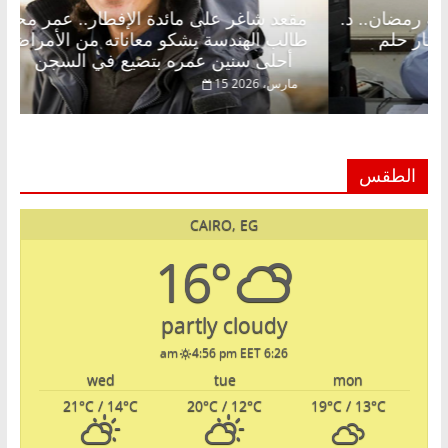
 شاغر على الإفطار وبلكونة بلا زينة رمضان.. د.
مقعد شاغ
الخالق فاروق خبير اقتصادي في انتظار حلم
طالب الهن
أحلى سنين عمره بتضيع في السجن
اير، 2026
15 مارس، 2026
الطقس
CAIRO, EG
16°
partly cloudy
4:56 pm EET
6:26 am
wed
tue
mon
21
°C
/ 14
°C
20
°C
/ 12
°C
19
°C
/ 13
°C