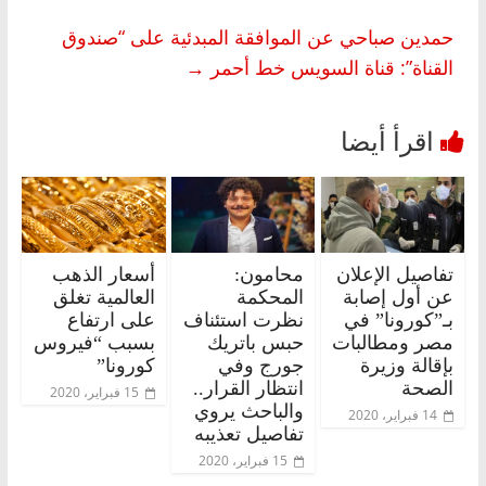
حمدين صباحي عن الموافقة المبدئية على “صندوق
القناة”: قناة السويس خط أحمر
→
تفاصيل الإعلان
محامون:
أسعار الذهب
عن أول إصابة
المحكمة
العالمية تغلق
بـ”كورونا” في
نظرت استئناف
على ارتفاع
مصر ومطالبات
حبس باتريك
بسبب “فيروس
بإقالة وزيرة
جورج وفي
كورونا”
الصحة
انتظار القرار..
15 فبراير، 2020
والباحث يروي
14 فبراير، 2020
تفاصيل تعذيبه
15 فبراير، 2020