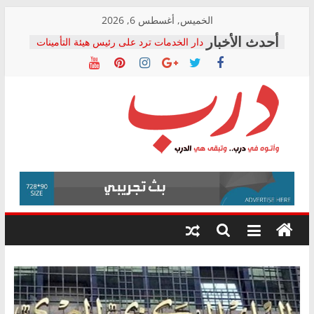
Skip
الخميس, أغسطس 6, 2026
to
دار الخدمات ترد على رئيس هيئة التأمينات
content
بعد مؤتمره الصحفي: إنكار الأزمة لا ينهي
معاناة أصحاب المعاشات.. ونطالب بكشف
الشركة المنفذة
فرحات سليمان يكتب: القطاع الصحي إلى
أين؟
حزب التحالف الشعبي يطلق لجنة “الحق
درب
في الصحة” بالإسكندرية لرصد الانتهاكات
ودعم المرضى
صور .. اعتماد الرسومات النهائية للقرار
وأتوه
الوزاري لمدينة الصحفيين.. وانتهاء أعمال
في
إنشاء المبنى الإداري
درب..
المجلس القومي لحقوق الإنسان يعلن
وتبقى
متابعة قضية الدكتور محمد زهران.. ويؤكد:
هي
قرينة البراءة وضمانات المحاكمة العادلة
حق أصيل
الدرب