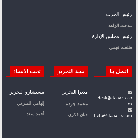
رئيس الحزب
مدحت الزاهد
رئيس مجلس الإدارة
طلعت فهمي
اتصل بنا
هيئة التحرير
تحت الانشاء
مديرا التحرير
مستشارو التحرير
desk@daaarb.co
m
إلهامي الميرغي
محمد جودة
أحمد سعد
حنان فكري
help@daaarb.com