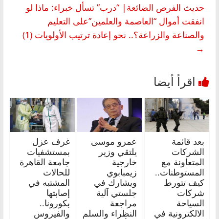
حديث الفرص الضائعة| “درب” تسأل خبراء: ماذا لو
انفقت أموال “العاصمة والعلمين”على التعليم
والصناعة والزراعة؟.. نحو إعادة ترتيب الأولويات (1)
→
بعد قائمة
عمرو موسى
غرف عزل
الشركات
يلتقي وزير
بمستشفيات
المتعاونة مع
خارجية
جامعة القاهرة
المستوطنات..
زيمبابوي
للحالات
كيف تتورط
ويشارك في
المشتبه في
شركات
جلستي آلية
إصابتها
السياحة
مراجعة
بكورونا..
الالكترونية في
النظراء والسلم
والفيروس