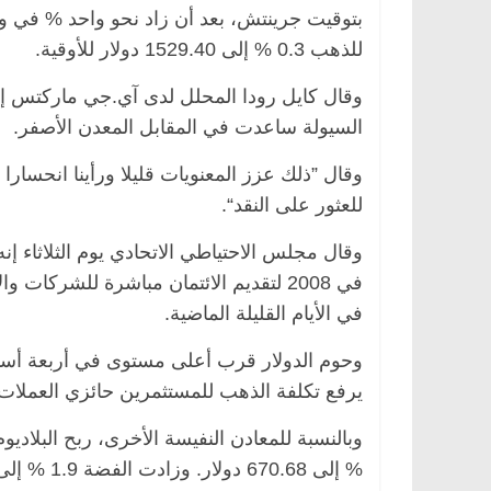
بتوقيت جرينتش، بعد أن زاد نحو واحد % في و
للذهب 0.3 % إلى 1529.40 دولار للأوقية.
وقال كايل رودا المحلل لدى آي.جي ماركتس إن
مصر
ناس وناس
الرئيسية
مصر
ناس وناس
السيولة ساعدت في المقابل المعدن الأصفر.
الق فاروق.. خبير اقتصادي
في ذكرى رحيله.. د. نور فرح
رى ميلاده وحيداً على أبواب
قانوني دافع عن قضايا الوطن
وقال ”ذلك عزز المعنويات قليلا ورأينا انحسا
للحرية (بروفايل)
للعثور على النقد“.
26 يناير، 2026
وقال مجلس الاحتياطي الاتحادي يوم الثلاثاء إن
في 2008 لتقديم الائتمان مباشرة للشر
في الأيام القليلة الماضية.
وحوم الدولار قرب أعلى مستوى في أربعة أسابيع
يرفع تكلفة الذهب للمستثمرين حائزي العملات 
% إلى 670.68 دولار. وزادت الفضة 1.9 % إلى 12.83 دولار للأوقية بعد تراجعها على مدى ثماني جلسات.