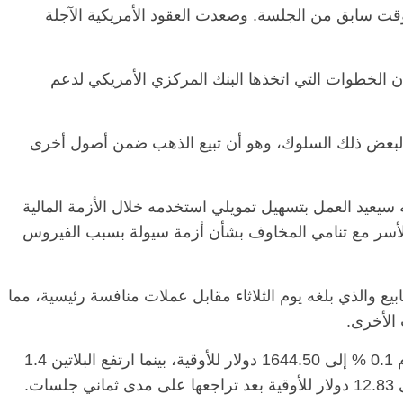
قت سابق من الجلسة. وصعدت العقود الأمريكية الآجلة
الرئيسية
مصر
ناس وناس
الرئ
 الخطوات التي اتخذها البنك المركزي الأمريكي لدعم
مقعد شاغر على مائدة الإفطار.. يحيى
مقعد 
ات فقيه
حسين عبدالهادي فارس مقاومة
رمضان
 وانحاز
الخصخصة الذي دافع عن المال العام
اقتصا
را لبعض ذلك السلوك، وهو أن تبيع الذهب ضمن أصول أخرى
(بروفايل)
الحبايب
21 فبراير، 2026
22 فبراير،
ه سيعيد العمل بتسهيل تمويلي استخدمه خلال الأزمة المالية
كات والأسر مع تنامي المخاوف بشأن أزمة سيولة بسبب الفيروس
 والذي بلغه يوم الثلاثاء مقابل عملات منافسة رئيسية، مما
الأخرى.
وبالنسبة للمعادن النفيسة الأخرى، ربح البلاديوم 0.1 % إلى 1644.50 دولار للأوقية، بينما ارتفع البلاتين 1.4