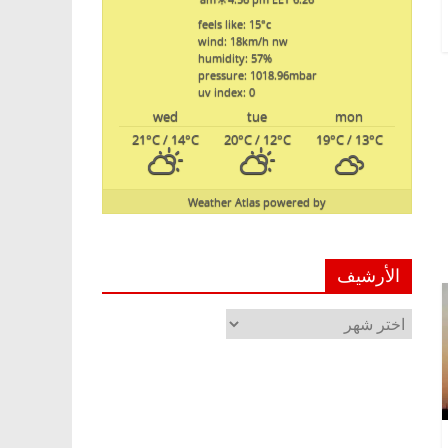
feels like: 15
°c
wind: 18
km/h
nw
humidity: 57
%
pressure: 1018.96
mbar
uv index: 0
wed
tue
mon
21
°C
/ 14
°C
20
°C
/ 12
°C
19
°C
/ 13
°C
Weather Atlas
powered by
الأرشيف
الأرشيف