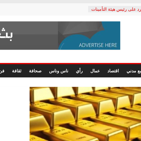
د على رئيس هيئة التأمينات
حفي: إنكار الأزمة لا ينهي
 المعاشات.. ونطالب بكشف
ة
 يكتب: القطاع الصحي إلى
الشعبي يطلق لجنة “الحق
إسكندرية لرصد الانتهاكات
الرسومات النهائية للقرار
ع مدني
اقتصاد
عمال
رأي
ناس وناس
صحافة
ثقافة
فن
 الصحفيين.. وانتهاء أعمال
لإداري
 لحقوق الإنسان يعلن
دكتور محمد زهران.. ويؤكد:
وضمانات المحاكمة العادلة