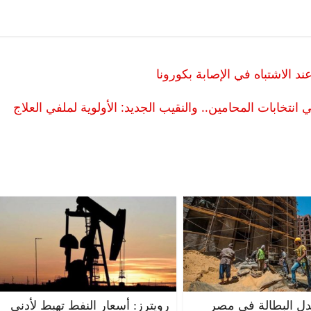
د الاشتباه في الإصابة بكورونا
خابات المحامين.. والنقيب الجديد: الأولوية لملفي العلاج
دل البطالة في مصر
رويترز: أسعار النفط تهبط لأدنى