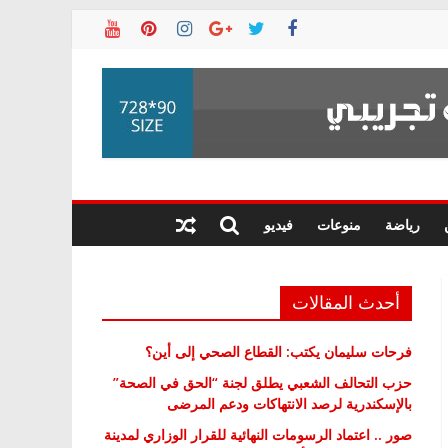
رياضة
منوعات
فيديو
أحدث المقالات
فرحات سليمان يكتب: القطاع الصحي إلى أين؟
حزب التحالف الشعبي يطلق لجنة “الحق في الصحة”
بالإسكندرية لرصد الانتهاكات ودعم المرضى
صور .. اعتماد الرسومات النهائية للقرار الوزاري لمدينة