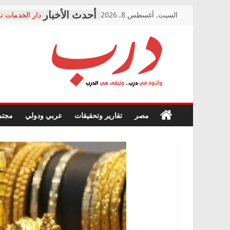
Skip
السبت, أغسطس 8, 2026
دار الخدمات تر
to
بعد مؤتمره الص
معاناة أصحاب
content
الشركة المنفذ
فرحات سليمان
درب
أين؟
حزب التحالف 
في الصحة” بال
وأتوه
ودعم المرضى
صور .. اعتماد 
في
مصر
تقارير وتحقيقات
عربي ودولي
مجتم
الوزاري لمدينة
درب..
إنشاء المبنى ا
وتبقى
المجلس القومي
هي
متابعة قضية ال
الدرب
قرينة البراءة 
حق أصيل