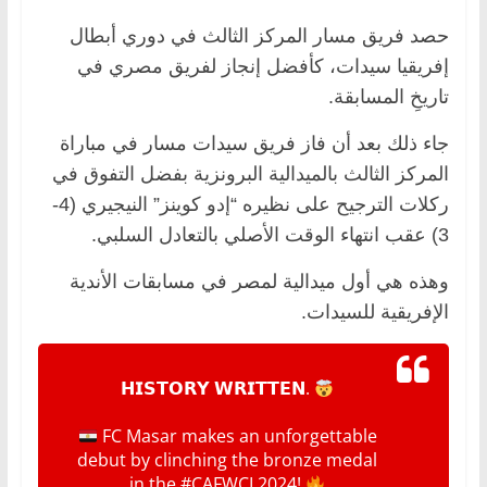
حصد فريق مسار المركز الثالث في دوري أبطال
إفريقيا سيدات، كأفضل إنجاز لفريق مصري في
تاريخِ المسابقة.
جاء ذلك بعد أن فاز فريق سيدات مسار في مباراة
المركز الثالث بالميدالية البرونزية بفضل التفوق في
ركلات الترجيح على نظيره “إدو كوينز” النيجيري (4-
3) عقب انتهاء الوقت الأصلي بالتعادل السلبي.
وهذه هي أول ميدالية لمصر في مسابقات الأندية
الإفريقية للسيدات.
𝗛𝗜𝗦𝗧𝗢𝗥𝗬 𝗪𝗥𝗜𝗧𝗧𝗘𝗡.
FC Masar makes an unforgettable
debut by clinching the bronze medal
in the
#CAFWCL2024
!