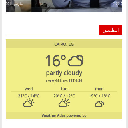
22 فبراير، 2026
الطقس
CAIRO, EG
16°
partly cloudy
4:56 pm EET
6:26 am
wed
tue
mon
21
°C
/ 14
°C
20
°C
/ 12
°C
19
°C
/ 13
°C
Weather Atlas
powered by