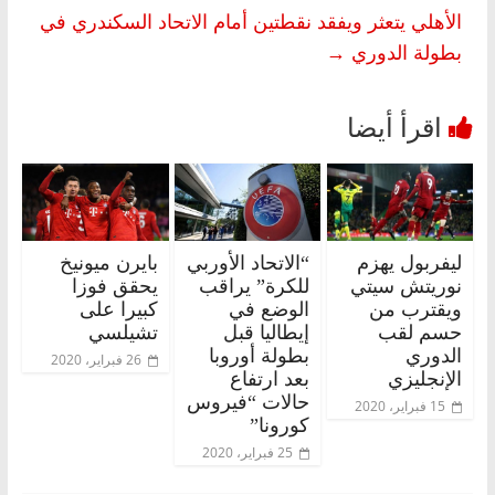
الأهلي يتعثر ويفقد نقطتين أمام الاتحاد السكندري في
بطولة الدوري
→
ليفربول يهزم
“الاتحاد الأوربي
بايرن ميونيخ
نوريتش سيتي
للكرة” يراقب
يحقق فوزا
ويقترب من
الوضع في
كبيرا على
حسم لقب
إيطاليا قبل
تشيلسي
الدوري
بطولة أوروبا
26 فبراير، 2020
الإنجليزي
بعد ارتفاع
حالات “فيروس
15 فبراير، 2020
كورونا”
25 فبراير، 2020