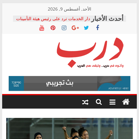
Skip
الأحد, أغسطس 9, 2026
to
دار الخدمات ترد على رئيس هيئة التأمينات
content
بعد مؤتمره الصحفي: إنكار الأزمة لا ينهي
معاناة أصحاب المعاشات.. ونطالب بكشف
الشركة المنفذة
فرحات سليمان يكتب: القطاع الصحي إلى
أين؟
حزب التحالف الشعبي يطلق لجنة “الحق
درب
في الصحة” بالإسكندرية لرصد الانتهاكات
ودعم المرضى
صور .. اعتماد الرسومات النهائية للقرار
وأتوه
الوزاري لمدينة الصحفيين.. وانتهاء أعمال
في
إنشاء المبنى الإداري
درب..
المجلس القومي لحقوق الإنسان يعلن
وتبقى
متابعة قضية الدكتور محمد زهران.. ويؤكد:
هي
قرينة البراءة وضمانات المحاكمة العادلة
حق أصيل
الدرب