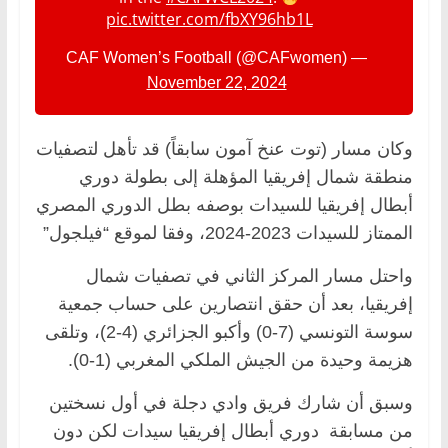
pic.twitter.com/fbXY96hb1L
— CAF Women’s Football (@CAFwomen)
November 22, 2024
وكان مسار (توت عنخ آمون سابقاً) قد تأهل لتصفيات
منطقة شمال إفريقيا المؤهلة إلى بطولة دوري
أبطال إفريقيا للسيدات بوصفه بطل الدوري المصري
الممتاز للسيدات 2023-2024، وفقا لموقع “فيلجول”
واحتل مسار المركز الثاني في تصفيات شمال
إفريقيا، بعد أن حقق انتصارين على حساب جمعية
سوسة التونسي (7-0) وأكبو الجزائري (4-2)، وتلقى
هزيمة وحيدة من الجيش الملكي المغربي (1-0).
وسبق أن شارك فريق وادي دجلة في أول نسختين
من مسابقة دوري أبطال إفريقيا سيدات لكن دون