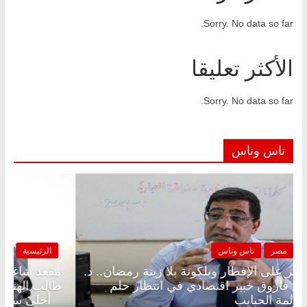
Sorry. No data so far.
الأكثر تعليقا
Sorry. No data so far.
ناس وناس
الرئيسية
مصر
ناس وناس
مقعد شاغر على الإفطار وبلكونة بلا زينة رمضان.. د.
م
عبدالخالق فاروق خبير اقتصادي في انتظار حلم
ط
الحرية ولمة الحبايب
أحلى سنين ع