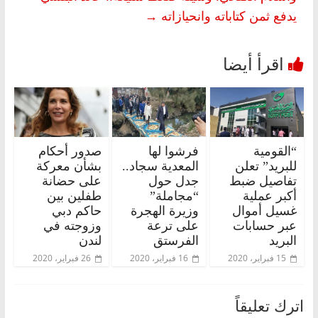
يدفع ثمن كتاباته وانحيازاته
→
“القومية
فرشوا لها
صدور أحكام
للبريد” تعلن
المعدية سجاد..
بشأن معركة
تفاصيل ضبط
جدل حول
على حضانة
أكبر عملية
“مجاملة”
طفلين بين
غسيل أموال
وزيرة الهجرة
حاكم دبي
عبر حسابات
على ترعة
وزوجته في
البريد
الفرستق
لندن
15 فبراير، 2020
16 فبراير، 2020
26 فبراير، 2020
اترك تعليقاً