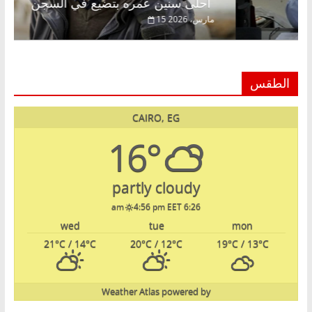
أحلى سنين عمره بتضيع في السجن
15 مارس، 2026
الطقس
CAIRO, EG
16°
partly cloudy
4:56 pm EET
6:26 am
wed
tue
mon
21
°C
/ 14
°C
20
°C
/ 12
°C
19
°C
/ 13
°C
Weather Atlas
powered by