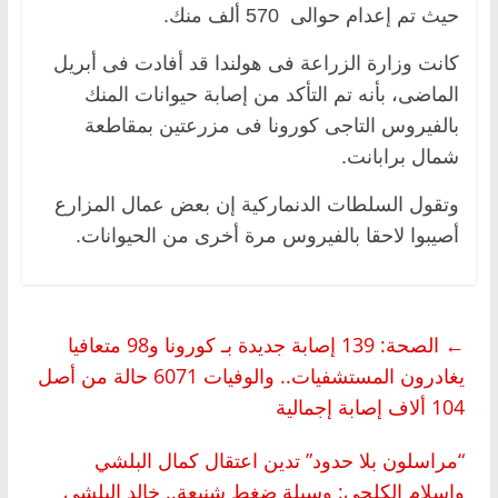
حيث تم إعدام حوالى 570 ألف منك.
كانت وزارة الزراعة فى هولندا قد أفادت فى أبريل
الماضى، بأنه تم التأكد من إصابة حيوانات المنك
بالفيروس التاجى كورونا فى مزرعتين بمقاطعة
شمال برابانت.
وتقول السلطات الدنماركية إن بعض عمال المزارع
أصيبوا لاحقا بالفيروس مرة أخرى من الحيوانات.
←
الصحة: 139 إصابة جديدة بـ كورونا و98 متعافيا
يغادرون المستشفيات.. والوفيات 6071 حالة من أصل
104 ألاف إصابة إجمالية
“مراسلون بلا حدود” تدين اعتقال كمال البلشي
واسلام الكلحي: وسيلة ضغط شنيعة.. خالد البلشي