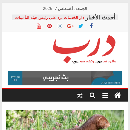
Skip
الجمعة, أغسطس 7, 2026
to
دار الخدمات ترد على رئيس هيئة التأمينات
content
بعد مؤتمره الصحفي: إنكار الأزمة لا ينهي
معاناة أصحاب المعاشات.. ونطالب بكشف
الشركة المنفذة
فرحات سليمان يكتب: القطاع الصحي إلى
أين؟
حزب التحالف الشعبي يطلق لجنة “الحق
درب
في الصحة” بالإسكندرية لرصد الانتهاكات
ودعم المرضى
صور .. اعتماد الرسومات النهائية للقرار
وأتوه
الوزاري لمدينة الصحفيين.. وانتهاء أعمال
في
إنشاء المبنى الإداري
درب..
المجلس القومي لحقوق الإنسان يعلن
وتبقى
متابعة قضية الدكتور محمد زهران.. ويؤكد:
هي
قرينة البراءة وضمانات المحاكمة العادلة
حق أصيل
الدرب