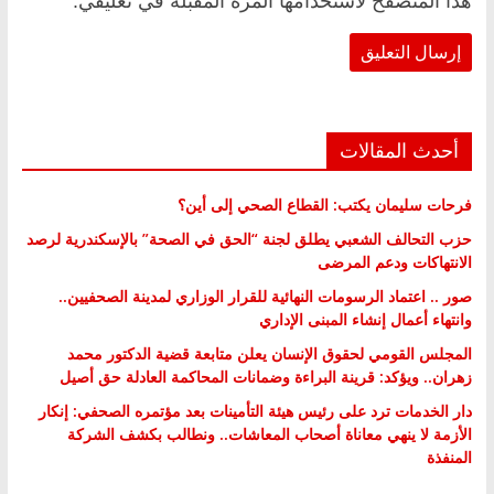
هذا المتصفح لاستخدامها المرة المقبلة في تعليقي.
أحدث المقالات
فرحات سليمان يكتب: القطاع الصحي إلى أين؟
حزب التحالف الشعبي يطلق لجنة “الحق في الصحة” بالإسكندرية لرصد
الانتهاكات ودعم المرضى
صور .. اعتماد الرسومات النهائية للقرار الوزاري لمدينة الصحفيين..
وانتهاء أعمال إنشاء المبنى الإداري
المجلس القومي لحقوق الإنسان يعلن متابعة قضية الدكتور محمد
زهران.. ويؤكد: قرينة البراءة وضمانات المحاكمة العادلة حق أصيل
دار الخدمات ترد على رئيس هيئة التأمينات بعد مؤتمره الصحفي: إنكار
الأزمة لا ينهي معاناة أصحاب المعاشات.. ونطالب بكشف الشركة
المنفذة