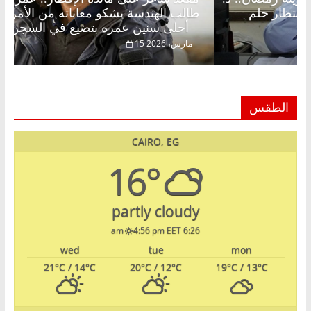
لخالق فاروق خبير اقتصادي في انتظار حلم
طالب الهن
أحلى سنين عمره بتضيع في السجن
ر، 2026
15 مارس، 2026
الطقس
CAIRO, EG
16°
partly cloudy
4:56 pm EET
6:26 am
wed
tue
mon
21
°C
/ 14
°C
20
°C
/ 12
°C
19
°C
/ 13
°C