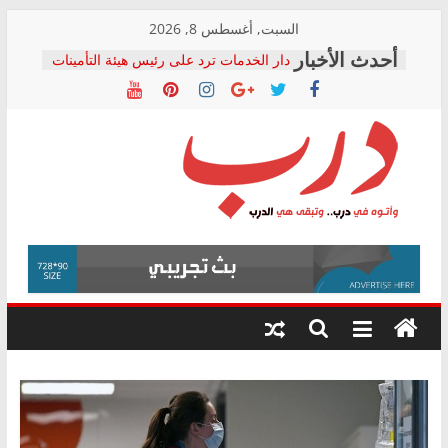
Skip
السبت, أغسطس 8, 2026
to
دار الخدمات ترد على رئيس هيئة التأمينات
content
بعد مؤتمره الصحفي: إنكار الأزمة لا ينهي
معاناة أصحاب المعاشات.. ونطالب بكشف
الشركة المنفذة
فرحات سليمان يكتب: القطاع الصحي إلى
أين؟
حزب التحالف الشعبي يطلق لجنة “الحق
درب
في الصحة” بالإسكندرية لرصد الانتهاكات
ودعم المرضى
صور .. اعتماد الرسومات النهائية للقرار
وأتوه
الوزاري لمدينة الصحفيين.. وانتهاء أعمال
في
إنشاء المبنى الإداري
درب..
المجلس القومي لحقوق الإنسان يعلن
وتبقى
متابعة قضية الدكتور محمد زهران.. ويؤكد:
هي
قرينة البراءة وضمانات المحاكمة العادلة
حق أصيل
الدرب