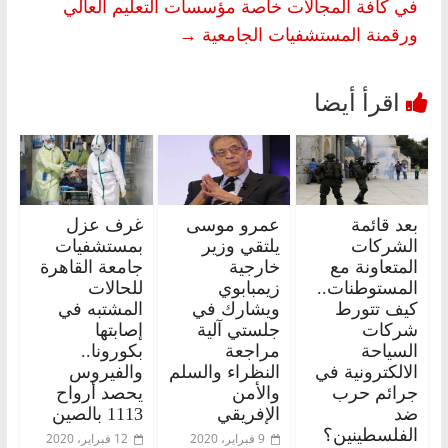
في كافة المجالات خاصة مؤسسات التعليم العالي
ورقمنة المستشفيات الجامعية
→
بعد قائمة
عمرو موسى
غرف عزل
الشركات
يلتقي وزير
بمستشفيات
المتعاونة مع
خارجية
جامعة القاهرة
المستوطنات..
زيمبابوي
للحالات
كيف تتورط
ويشارك في
المشتبه في
شركات
جلستي آلية
إصابتها
السياحة
مراجعة
بكورونا..
الالكترونية في
النظراء والسلم
والفيروس
جرائم حرب
والأمن
يحصد أرواح
ضد
الإفريقي
1113 بالصين
الفلسطينين؟
9 فبراير، 2020
12 فبراير، 2020