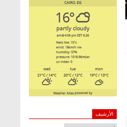
CAIRO, EG
16°
partly cloudy
4:56 pm EET
6:26 am
feels like: 15
°c
wind: 18
km/h
nw
humidity: 57
%
pressure: 1018.96
mbar
uv index: 0
wed
tue
mon
21
°C
/ 14
°C
20
°C
/ 12
°C
19
°C
/ 13
°C
Weather Atlas
powered by
الأرشيف
الأرشيف