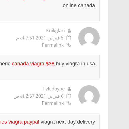
online canada
Kuikglari
5 فبراير، 2021 at 7:51 م
Permalink
neric
canada viagra $38
buy viagra in usa
Fvfcdaype
6 فبراير، 2021 at 2:57 ص
Permalink
hes viagra paypal
viagra next day delivery