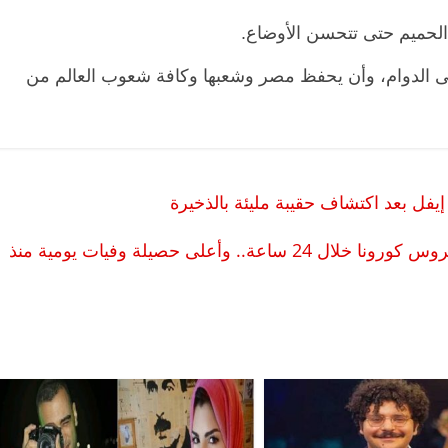
ى الدوام، وأن يحفظ مصر وشعبها وكافة شعوب العالم من
فل بعد اكتشاف حقيبة مليئة بالذخيرة
الرئيسية
مصر
ناس وناس
اس وناس
مقعد شاغر على مائدة الإفطار.. يحيى
الموجة الثانية.. إيطاليا تسجل 22 ألف إصابة بفيروس كورونا خلال 24 ساعة.. وأعلى حصيلة وفيات يومية منذ
د. نور فرحات فقيه
حسين عبدالهادي فارس مقاومة
ايا الوطن وانحاز
الخصخصة الذي دافع عن المال العام
(بروفايل)
21 فبراير، 2026