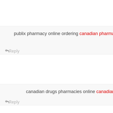
publix pharmacy online ordering
canadian pharmac
Reply
canadian drugs pharmacies online
canadia
Reply