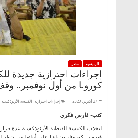
الرئيسية
مصر
إجراءات احترازية جديدة للك
كورونا من أول نوفمبر.. وقف
,
,
27 أكتوبر، 2020
إجراءات احترازية
الكنيسة الأرثوذكسية
كتب- فارس فكري
اتخذت الكنيسة القبطية الأرثوذكسية عدة قرار
فيروس كورونا، وحفاظا على أبنائها من خطر ان