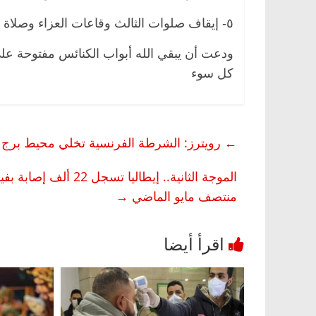
٥- إيقاف صلوات الثالث وقاعات العزاء وصلاة الحميم حتى تتحسن الأوضاع.
ودعت أن يبقي الله أبواب الكنائس مفتوحة عل
كل سوء
←
رويترز: الشرطة الفرنسية تخلي محيط برج إي
الرئيسية
مصر
ناس وناس
الرئيسية
مصر
ن
د. عبدالخالق فاروق.. خبير اقتصادي
في ذكرى رحيله.. 
يحتفل بذكرى ميلاده وحيداً على أبواب
قانوني دافع عن قض
منتصف مايو الماضي
→
السبعين (بروفايل)
للحرية (بروفايل)
26 يناير، 2026
26 يناير، 2026