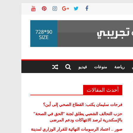
رياضة
منوعات
فيديو
أحدث المقالات
فرحات سليمان يكتب: القطاع الصحي إلى أين؟
حزب التحالف الشعبي يطلق لجنة “الحق في الصحة”
بالإسكندرية لرصد الانتهاكات ودعم المرضى
صور .. اعتماد الرسومات النهائية للقرار الوزاري لمدينة