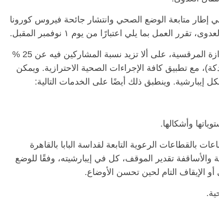
نه في إطار متابعة الوضع الصحي وانتشار جائحة فيروس كورونا
رر العمل بما يلي اعتبارًا من يوم ١ نوفمبر المقبل.
١- استمرار إقامة القداسات بكافة كنائس الكرازة المرقسية، على ألا تزيد نسبة المشاركين فيه عن 25 %
)، مع تطبيق كافة الإجراءات الصحية الاحترازية. ويمكن
 إيبارشية. وينطبق ذلك أيضًا على الخدمات التالية:
وياتها وأشكالها.
ات بالقطاعات الرعوية التابعة لقداسة البابا بالقاهرة
 للآباء المطارنة والأساقفة تقدير الموقف، كل في إيبارشيته، وفقًا للوضع
أو الإيقاف التام لحين تحسن الأوضاع.