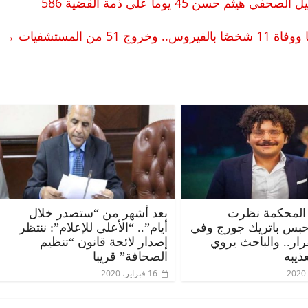
سن 45 يوما على ذمة القضية 586
→
المحكمة نظرت
بعد أشهر من “ستصدر خلال
حبس باتريك جورج وفي
أيام”.. “الأعلى للإعلام”: ننتظر
قرار.. والباحث يروي
إصدار لائحة قانون “تنظيم
ذيبه
الصحافة” قريبا
16 فبراير، 2020