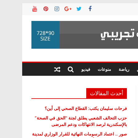
رياضة
منوعات
فيديو
أحدث المقالات
فرحات سليمان يكتب: القطاع الصحي إلى أين؟
حزب التحالف الشعبي يطلق لجنة “الحق في الصحة”
بالإسكندرية لرصد الانتهاكات ودعم المرضى
صور .. اعتماد الرسومات النهائية للقرار الوزاري لمدينة