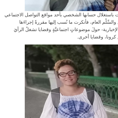
ّهمت باستغلال حسابها الشخصي بأحد مواقع التواصل الاجتماعي
السِّلْم العام، فأنكرت ما نُسب إليها مقررةً إجراءَها
إخبارية- حولَ موضوعاتٍ اجتماعيَّةٍ وقضايا تشغلُ الرأيَ
وس كرونا، وقضايا أخرى.
الرئيسية
مصر
ناس وناس
ناس وناس
مقعد شاغر على مائدة الإفطار.. يحي
 د. نور فرحات فقيه
حسين عبدالهادي فارس مقاومة
ضايا الوطن وانحاز
الخصخصة الذي دافع عن المال العام
(بروفايل)
21 فبراير، 2026