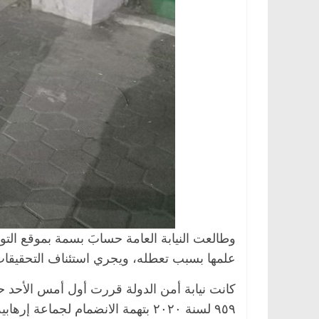
وطالعت النيابة العامة حسابَ بسمة بموقع التو
علمها بسبب تعطله، ويجري استئناف التحقيقات
٩٥٩ لسنة ٢٠٢٠ بتهمة الانضمام لجماعة إرهابية ونشر أخبار كاذبة.