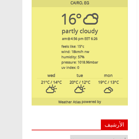
CAIRO, EG
16°
partly cloudy
4:56 pm EET
6:26 am
feels like: 15
°c
wind: 18
km/h
nw
humidity: 57
%
pressure: 1018.96
mbar
uv index: 0
wed
tue
mon
21
°C
/ 14
°C
20
°C
/ 12
°C
19
°C
/ 13
°C
Weather Atlas
powered by
الأرشيف
الأرشيف