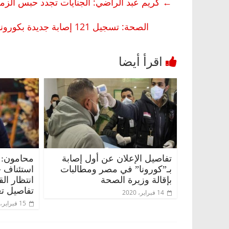
←
كريم عبد الراضي: الجنايات تجدد حبس الزميل الصحفي هيثم ح
الصحة: تسجيل 121 إصابة جديدة بكورونا ووفاة 11 شخصًا بالفيروس.. وخروج 51 من المستشفيات
تفاصيل الإعلان عن أول إصابة
محامون: 
بـ”كورونا” في مصر ومطالبات
استئناف 
بإقالة وزيرة الصحة
انتظار ال
تفاصيل تع
14 فبراير، 2020
15 فبراير، 2020