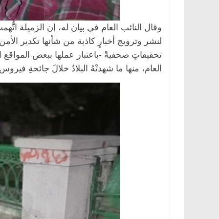
وقال النائب العام في بيان له، إن الزميلة اتُ
لنشر وترويج أخبارٍ كاذبة من شأنها تكدير الأمن و
تحقيقاتٍ صحفيةً -باعتبار عملها ببعض المواقع ال
العام، منها ما شهدتْهُ البلادُ خلالَ جائحةِ فير
الرئيسية
مصر
ناس وناس
الرئيسية
مصر
د. عبدالخالق فاروق.. خبير اقتصادي
في ذكرى رحيله..
يحتفل بذكرى ميلاده وحيداً على أبواب
قانوني دافع عن ق
السبعين (بروفايل)
للحرية (بروفايل)
26 يناير، 2026
26 يناير، 2026