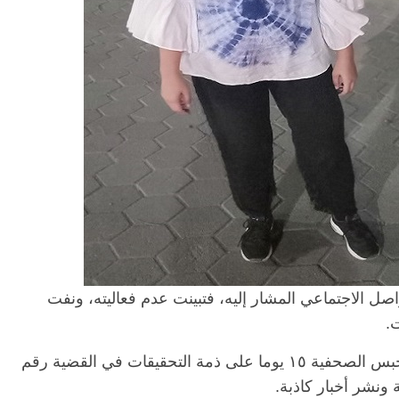
اصل الاجتماعي المشار إليه، فتبينت عدم فعاليته، ونفت
.
كانت نيابة أمن الدولة قررت أول أمس الأحد حبس الصحفية ١٥ يوما على ذمة التحقيقات في القضية رقم