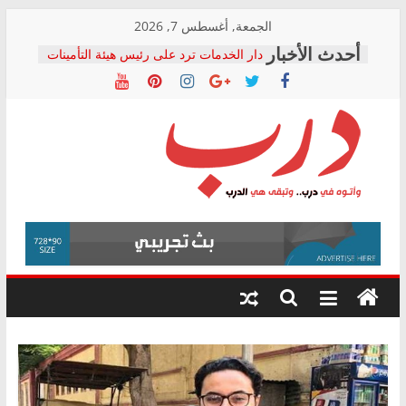
Skip
الجمعة, أغسطس 7, 2026
to
دار الخدمات ترد على رئيس هيئة التأمينات
content
بعد مؤتمره الصحفي: إنكار الأزمة لا ينهي
معاناة أصحاب المعاشات.. ونطالب بكشف
الشركة المنفذة
فرحات سليمان يكتب: القطاع الصحي إلى
أين؟
حزب التحالف الشعبي يطلق لجنة “الحق
درب
في الصحة” بالإسكندرية لرصد الانتهاكات
ودعم المرضى
صور .. اعتماد الرسومات النهائية للقرار
وأتوه
الوزاري لمدينة الصحفيين.. وانتهاء أعمال
في
إنشاء المبنى الإداري
درب..
المجلس القومي لحقوق الإنسان يعلن
وتبقى
متابعة قضية الدكتور محمد زهران.. ويؤكد:
هي
قرينة البراءة وضمانات المحاكمة العادلة
حق أصيل
الدرب