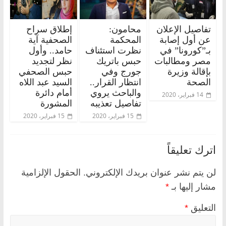
تفاصيل الإعلان
محامون:
إطلاق سراح
عن أول إصابة
المحكمة
الصحفية آية
بـ”كورونا” في
نظرت استئناف
حامد.. وأول
مصر ومطالبات
حبس باتريك
نظر لتجديد
بإقالة وزيرة
جورج وفي
حبس الصحفي
الصحة
انتظار القرار..
السيد عبد اللاه
والباحث يروي
أمام دائرة
14 فبراير، 2020
تفاصيل تعذيبه
المشورة
15 فبراير، 2020
15 فبراير، 2020
اترك تعليقاً
لن يتم نشر عنوان بريدك الإلكتروني.
الحقول الإلزامية
مشار إليها بـ
*
التعليق
*