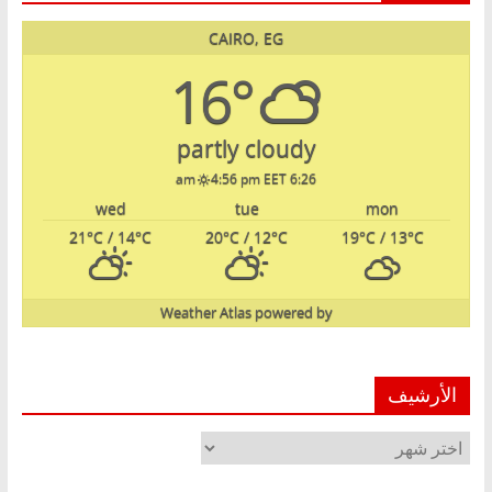
CAIRO, EG
16°
partly cloudy
4:56 pm EET
6:26 am
wed
tue
mon
21
°C
/ 14
°C
20
°C
/ 12
°C
19
°C
/ 13
°C
Weather Atlas
powered by
الأرشيف
الأرشيف