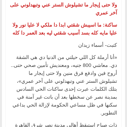
ولا حتى إيجار ما تشيلوش الستر عني وتبهدلوني على
آخر عمري
ساكنة: ما اسيبش شقتي ابدا دا ملكي لا عليا نور ولا
عليا مايه كله بسد أسيب شقتي ليه بعد العمر دا كله
كتبت- أسماء زيدان
«أنا أرملة كل اللي حيلتي من الدنيا دي هي الشقة
دي. معاشي 800 جنيه، ومعنديش تأمين صحي حتى..
أروح فين وادفع فرق منين ولا حتى إيجار ما
تشيلوش الستر عني وتبهدلوني على آخر عمري»،
بتلك الكلمات عبرت إحدى ساكنات الحي السادس
بمدينة نصر عن سخطها بعد أن باتت غير آمنة في
سكنها في ظل مساعي الحكومة لإزالة الحي بداعي
التطوير.
ذات صباح استيقظ أهالي مدينة نصر شرق القاهرة