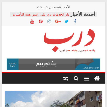
Skip
الأحد, أغسطس 9, 2026
to
دار الخدمات ترد على رئيس هيئة التأمينات
content
بعد مؤتمره الصحفي: إنكار الأزمة لا ينهي
معاناة أصحاب المعاشات.. ونطالب بكشف
الشركة المنفذة
فرحات سليمان يكتب: القطاع الصحي إلى
أين؟
حزب التحالف الشعبي يطلق لجنة “الحق
درب
في الصحة” بالإسكندرية لرصد الانتهاكات
ودعم المرضى
صور .. اعتماد الرسومات النهائية للقرار
وأتوه
الوزاري لمدينة الصحفيين.. وانتهاء أعمال
في
إنشاء المبنى الإداري
درب..
المجلس القومي لحقوق الإنسان يعلن
وتبقى
متابعة قضية الدكتور محمد زهران.. ويؤكد:
هي
قرينة البراءة وضمانات المحاكمة العادلة
حق أصيل
الدرب