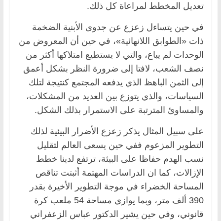
تعديل المخطط لمراعاة كل ذلك.
في حين يتساءل زعزع عن جدوى الأبنية الضخمة
ذات «الطوابق اللانهائية»، في حين أن المعروض من
الوحدات لم يباع، والتي لا يستطيع امتلاكها أكثر من
نصف الشعب، لافتا إلى ضرورة النظر بشكل أعمق
إلى الثمن الباهظ الذي يدفعه المجتمع كنتيجة لتلك
السياسات، والذي يتوزع بين العديد من المشكلات،
والمساوئ المترتبة على الاستمرار بذلك الشكل.
على سبيل المثال يذكر زعزع الأضرار البيئية لذلك
التطوير المزعوم ففي حين يسعى العالم لتقليل
نسب الهدم حفاظا على البيئة، ترتفع لدينا خطط
الإزالات، كما ان الدراسات المهتمة أثبتت تناقص
المساحة الخضراء في موجة التطوير الأخيرة بقدر
390 ألف متر، وبما يوازي مساحة 54 ملعب كرة
قانوني، وفي حين يشير الدكتور عباس الزعفراني