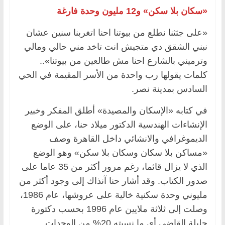
«سكان بلا سكن» و12 مليون وحدة فارغة
«على جثثنا نطلع من بيوتنا احنا اتغربنا سنين عشان
نبني الشقق دي متجيش انت تاخد مني حالي ومالي
وترميني بالشارع احنا مش طالعين من بيوتنا»..
كلمات يقولها رب واحدة من الأسر المقيمة في الحي
السادس بمدينة نصر.
في كتابه «الإسكان والمصيدة» أطلق المفكر وخبير
الإنشاءات الهندسية الدكتور ميلاد حنا، على الوضع
الديموغرافي والانشائي داخل القاهرة وصف
«مساكن بلا سكان وسكان بلا سكن» وهو الوضع
الذي لا يزال قائما، رغم مرور أكثر من 35 عاما على
صدور الكتاب. وقد أشار حنا آنذاك إلى وجود أكثر من
مليوني وحدة سكنية خالية على عروشها، عام 1986،
وصلت إلى ثلاثة ملايين عام 1996 بحسب دكتورة
جليلة القاضي أي ما نسبته 20% من الوحدات