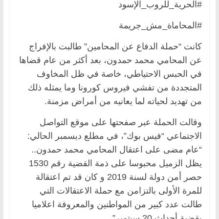
#الحرية_للروب_الإسود
#المحاماة_مش_جريمة
كانت “حملة الدفاع عن المحامين” طالبت بالإفراج
عن المحامي محمد حمدون، بعد أكثر من عام قضاها
في الحبس الاحتياطي، خاصة في ظل المخاوف
المتجددة من تفشي فيروس كورونا وما يمثله ذلك
من تهديد لحياته لما يعانيه من أمراض مزمنة.
وقالت الحملة عبر صفحتها على موقع التواصل
الاجتماعي “فيس بوك”، في مطلع ديسمبر الحالي:
“عام مضى على اعتقال المحامي محمد حمدون..
يظل الزميل محبوسا على ذمة القضية رقم 1530
حصر أمن دولة لسنة 2019 و كان قد تم اعتقالة
للمرة الأولى بالتزامن مع حملة الاعتقالات التي
طالت عدد كبير من المواطنين والمعروفة اعلاميا
بقضية أحداث 20 سبتمبر”.