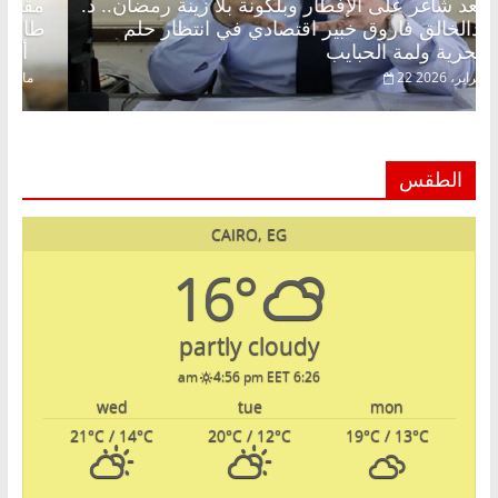
مقعد شاغر على الإفطار وبلكونة بلا زينة رمضان.. د.
عبدالخالق فاروق خبير اقتصادي في انتظار حلم
الحرية ولمة الحبايب
22 فبراير، 2026
الطقس
CAIRO, EG
16°
partly cloudy
4:56 pm EET
6:26 am
wed
tue
mon
21
°C
/ 14
°C
20
°C
/ 12
°C
19
°C
/ 13
°C