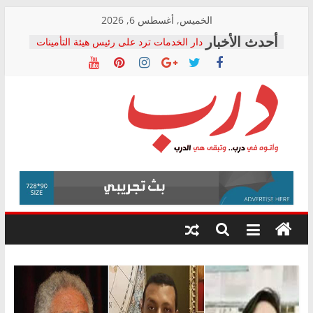
Skip
الخميس, أغسطس 6, 2026
to
دار الخدمات ترد على رئيس هيئة التأمينات
content
بعد مؤتمره الصحفي: إنكار الأزمة لا ينهي
معاناة أصحاب المعاشات.. ونطالب بكشف
الشركة المنفذة
فرحات سليمان يكتب: القطاع الصحي إلى
أين؟
حزب التحالف الشعبي يطلق لجنة “الحق
درب
في الصحة” بالإسكندرية لرصد الانتهاكات
ودعم المرضى
صور .. اعتماد الرسومات النهائية للقرار
وأتوه
الوزاري لمدينة الصحفيين.. وانتهاء أعمال
في
إنشاء المبنى الإداري
درب..
المجلس القومي لحقوق الإنسان يعلن
وتبقى
متابعة قضية الدكتور محمد زهران.. ويؤكد:
هي
قرينة البراءة وضمانات المحاكمة العادلة
حق أصيل
الدرب