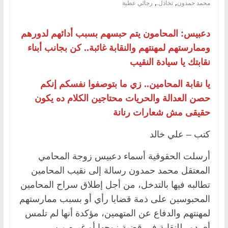
,
,
محمد حمدون
تخاذل.
رجائي عطية
دعبيس: المحامون يتم حبسهم بسبب أدائهم لدورهم
وممارستهم لمهنتهم والنقابة غائبة.. كن بجانب أبناء
نقابتك يا سيادة النقيب
يا نقابة المحامين.. زي ما بتوصفوا نفسكم إنكم
حصن العدالة والحريات محتاجين الكلام ده يكون
حقيقى مش شعارات رنانة
كتب – علي خالد
أرسلت الحقوقية أسماء دعبيس زوجة المحامي
المعتقل محمد حمدون رسالة إلى نقيب المحامين
تطالبه فيها بالتدخل، من أجل إطلاق سراح المحامين
المحبوسين على ذمة قضايا رأي أو بسبب ممارستهم
لمهنتهم والدفاع عن المتهمين، مؤكدة أنها لم تلمس
أي دور للنقابة في قضية زوجها أو غيره من