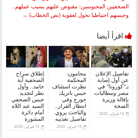
الصحفيين المحبوسين: مقبوض عليهم بسبب عملهم..
وحبسهم احتياطيا تحول لعقوبة (نص الخطاب)
→
تفاصيل الإعلان
محامون:
إطلاق سراح
عن أول إصابة
المحكمة
الصحفية آية
بـ”كورونا” في
نظرت استئناف
حامد.. وأول
مصر ومطالبات
حبس باتريك
نظر لتجديد
بإقالة وزيرة
جورج وفي
حبس الصحفي
الصحة
انتظار القرار..
السيد عبد اللاه
والباحث يروي
أمام دائرة
14 فبراير، 2020
تفاصيل تعذيبه
المشورة
15 فبراير، 2020
15 فبراير، 2020