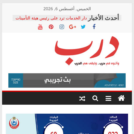
Skip
الخميس, أغسطس 6, 2026
to
دار الخدمات ترد على رئيس هيئة التأمينات
content
بعد مؤتمره الصحفي: إنكار الأزمة لا ينهي
معاناة أصحاب المعاشات.. ونطالب بكشف
الشركة المنفذة
فرحات سليمان يكتب: القطاع الصحي إلى
أين؟
حزب التحالف الشعبي يطلق لجنة “الحق
درب
في الصحة” بالإسكندرية لرصد الانتهاكات
ودعم المرضى
صور .. اعتماد الرسومات النهائية للقرار
وأتوه
الوزاري لمدينة الصحفيين.. وانتهاء أعمال
في
إنشاء المبنى الإداري
درب..
المجلس القومي لحقوق الإنسان يعلن
وتبقى
متابعة قضية الدكتور محمد زهران.. ويؤكد:
هي
قرينة البراءة وضمانات المحاكمة العادلة
حق أصيل
الدرب