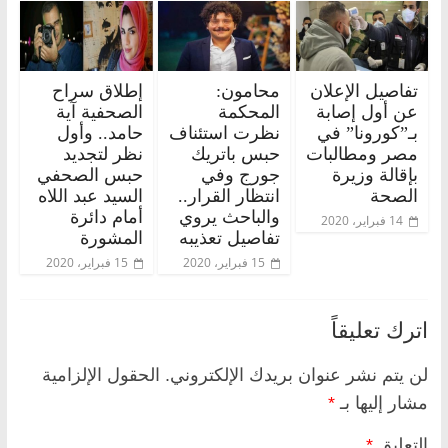
تفاصيل الإعلان
محامون:
إطلاق سراح
عن أول إصابة
المحكمة
الصحفية آية
بـ”كورونا” في
نظرت استئناف
حامد.. وأول
مصر ومطالبات
حبس باتريك
نظر لتجديد
بإقالة وزيرة
جورج وفي
حبس الصحفي
الصحة
انتظار القرار..
السيد عبد اللاه
والباحث يروي
أمام دائرة
14 فبراير، 2020
تفاصيل تعذيبه
المشورة
15 فبراير، 2020
15 فبراير، 2020
اترك تعليقاً
لن يتم نشر عنوان بريدك الإلكتروني.
الحقول الإلزامية
مشار إليها بـ
*
التعليق
*