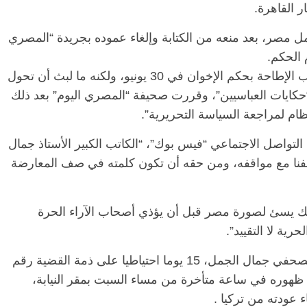
 القاهرة.
 مصر، بعد منعه من الكتابة وإلغاء عموده بجريدة “المصري
 الحكم.
وكان الجمل أحد المؤيدين للنظام المصري عقب الإطاحة بحكم الإخوان في 30 يونيو، ولكنه ما لبث أن تحول
حكايات العباسيين”، وقررت صحيفة “المصري اليوم” بعد ذلك
ظام لمراجعة السياسة التحريرية”.
لتواصل الاجتماعي “فيس بوك”، “الكاتب الكبير الأستاذ جمال
تلفنا مع مواقفه، ومن حقه أن تكون كلمته في صف المعارضة
لك يسئ لصورة مصر قبل أن يؤذي أصحاب الآراء الحرة
ية لا التقييد”.
وقررت نيابة أمن الدولة العليا، حبس الكاتب الصحفي جمال الجمل، 15 يوما احتياطيا على ذمة القضية رقم
وذلك بعد ظهوره في ساعة متأخرة من مساء السبت بمقر النيابة،