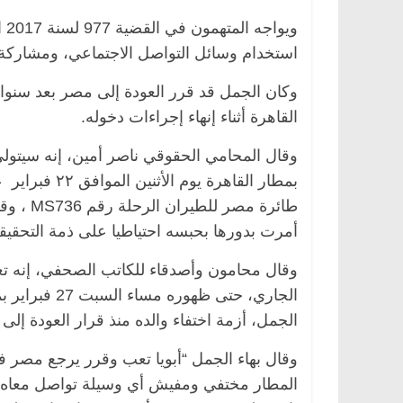
وي
استخدام وسائل التواصل الاجتماعي، ومشاركة 
وكان الجمل قد قرر العودة إلى مصر بعد سنوا
القاهرة أثناء إنهاء إجراءات دخوله.
وقال المحامي الحقوقي ناصر أمين، إنه سيتولى
بمطار القاهرة
ة
مصر
ناس وناس
الرئيسية
مصر
ناس وناس
طائرة مص
لخالق فاروق.. خبير اقتصادي
في ذكرى رحيله.. د. نور 
أمرت بدورها بحبسه احتياطيا على ذمة التحقيق
ذكرى ميلاده وحيداً على أبواب
قانوني دافع عن قضايا الو
للحرية (بروفايل)
26 يناير، 2026
الجاري، حتى ظ
الجمل، أزمة اختفاء والده منذ قرار العودة إلى
وقال بهاء الجمل “أبويا تعب وقرر يرجع مصر 