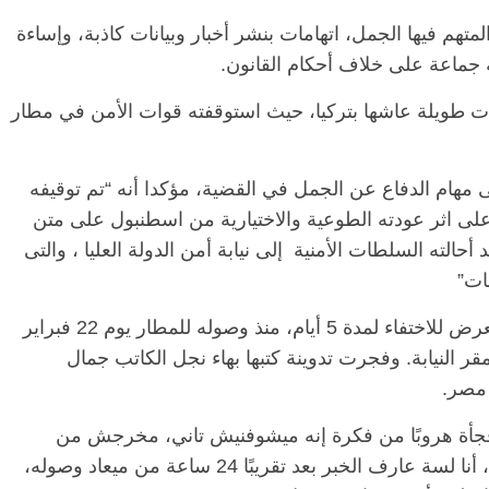
واجه المتهمون في القضية 977 لسنة 2017 المتهم فيها الجمل، اتهامات بنشر أخبار وبيانات كاذبة، وإساءة
جماعة على خلاف أحكام القانون.
ت طويلة عاشها بتركيا، حيث استوقفته قوات الأمن في مطار
 مهام الدفاع عن الجمل في القضية، مؤكدا أنه “تم توقيفه
 يوم الأثنين الموافق ٢٢ فبراير على اثر عودته الطوعية والاختيارية من اسطنبول على متن
الرئيسية
مصر
ناس وناس
ر للطيران الرحلة رقم MS736 ، وقد أحالته السلطات الأمنية إلى نيابة أمن الدولة العليا ، والتى
مقعد شاغر على مائدة الإفطار.. يحيى
مق
فرحات فقيه
حسين عبدالهادي فارس مقاومة
رم
ات”
طن وانحاز
الخصخصة الذي دافع عن المال العام
اق
(بروفايل)
الحبايب
وقال محامون وأصدقاء للكاتب الصحفي، إنه تعرض للاختفاء لمدة 5 أيام، منذ وصوله للمطار يوم 22 فبراير
21 فبراير، 2026
22
هوره مساء السبت 27 فبراير بمقر النيابة. وفجرت تدوينة كتبها بهاء نجل الكاتب جمال
 مصر.
فجأة هروبًا من فكرة إنه ميشوفنيش تاني، مخرجش من
المطار مختفي ومفيش أي وسيلة تواصل معاه، أنا لسة عارف الخبر بعد تقريبًا 24 ساعة من ميعاد وصوله،