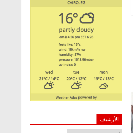
CAIRO, EG
16°
partly cloudy
4:56 pm EET
6:26 am
feels like: 15
°c
wind: 18
km/h
nw
humidity: 57
%
pressure: 1018.96
mbar
uv index: 0
wed
tue
mon
21
°C
/ 14
°C
20
°C
/ 12
°C
19
°C
/ 13
°C
Weather Atlas
powered by
الأرشيف
الأرشيف