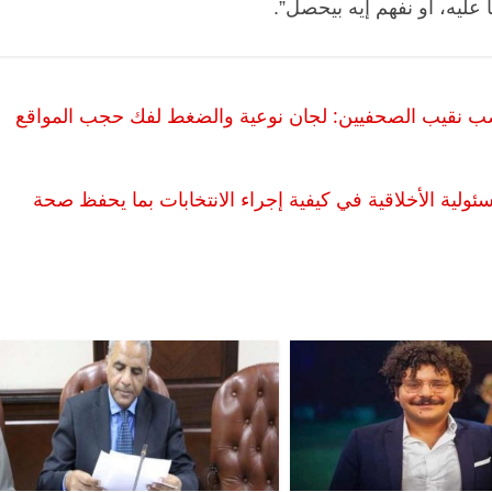
عليه، أو نفهم إيه بيحصل”.
صب نقيب الصحفيين: لجان نوعية والضغط لفك حجب المواقع
لية الأخلاقية في كيفية إجراء الانتخابات بما يحفظ صحة