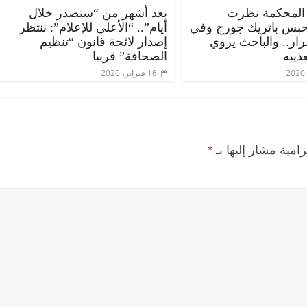
المحكمة نظرت
بعد أشهر من “ستصدر خلال
حبس باتريك جورج وفي
أيام”.. “الأعلى للإعلام”: ننتظر
قرار.. والباحث يروي
إصدار لائحة قانون “تنظيم
ذيبه
الصحافة” قريبا
16 فبراير، 2020
زامية مشار إليها بـ
*