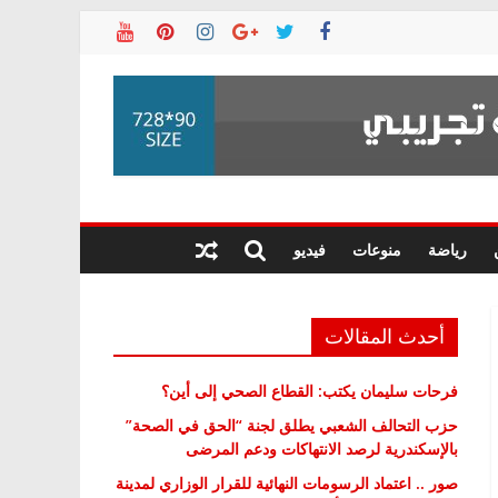
رياضة
منوعات
فيديو
أحدث المقالات
فرحات سليمان يكتب: القطاع الصحي إلى أين؟
حزب التحالف الشعبي يطلق لجنة “الحق في الصحة”
بالإسكندرية لرصد الانتهاكات ودعم المرضى
صور .. اعتماد الرسومات النهائية للقرار الوزاري لمدينة