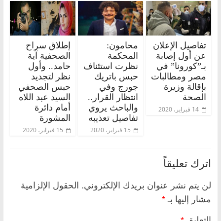
تفاصيل الإعلان
محامون:
إطلاق سراح
عن أول إصابة
المحكمة
الصحفية آية
بـ”كورونا” في
نظرت استئناف
حامد.. وأول
مصر ومطالبات
حبس باتريك
نظر لتجديد
بإقالة وزيرة
جورج وفي
حبس الصحفي
الصحة
انتظار القرار..
السيد عبد اللاه
والباحث يروي
أمام دائرة
14 فبراير، 2020
تفاصيل تعذيبه
المشورة
15 فبراير، 2020
15 فبراير، 2020
اترك تعليقاً
لن يتم نشر عنوان بريدك الإلكتروني.
الحقول الإلزامية
مشار إليها بـ
*
التعليق
*