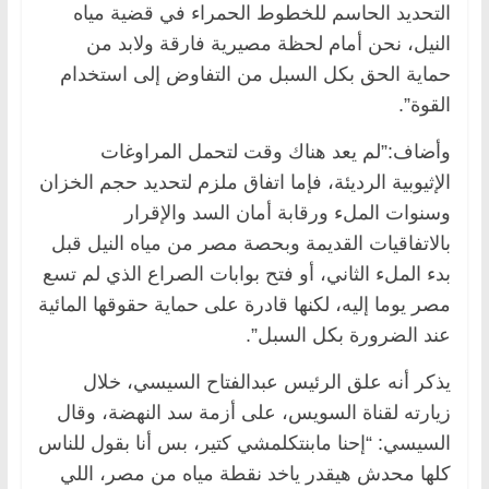
التحديد الحاسم للخطوط الحمراء في قضية مياه
النيل، نحن أمام لحظة مصيرية فارقة ولابد من
حماية الحق بكل السبل من التفاوض إلى استخدام
القوة”.
وأضاف:”لم يعد هناك وقت لتحمل المراوغات
الإثيوبية الرديئة، فإما اتفاق ملزم لتحديد حجم الخزان
وسنوات الملء ورقابة أمان السد والإقرار
بالاتفاقيات القديمة وبحصة مصر من مياه النيل قبل
بدء الملء الثاني، أو فتح بوابات الصراع الذي لم تسع
مصر يوما إليه، لكنها قادرة على حماية حقوقها المائية
عند الضرورة بكل السبل”.
يذكر أنه علق الرئيس عبدالفتاح السيسي، خلال
زيارته لقناة السويس، على أزمة سد النهضة، وقال
السيسي: “إحنا مابنتكلمشي كتير، بس أنا بقول للناس
كلها محدش هيقدر ياخد نقطة مياه من مصر، اللي