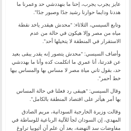
عايز يجرب يجرب، إحنا ما بنهددشي حد وعمرنا ما
هددنا ودايما حوارنا رشيد جدًا وصبور جدًا”.
وتابع السيسي، الثلاثاء: “محدش هيقدر ياخد نقطة
مياه من مصر وإلا هيكون في حالة من عدم
الاستقرار في المنطقة لا يتخيلها أحد”.
وأضاف السيسي: “محدش يتصور إنه يقدر يبقى بعيد
عن قدرتنا، أنا عمري ما اتكلمت كده وأنا ما بهددشي
حد، بقول تاني مياة مصر لا مساس بها والمساس بيها
خط أحمر”.
وقال السيسي: “هيبقى رد فعلنا في حالة المساس
بها أمر هيأثر على اقتصاد المنطقة بالكامل”.
وقالت وزيرة الخارجية السودانية، مريم الصادق
المهدي، إن السودان لجأ للآلية الرباعية للوساطة في
مفاوضات سد النهضة، بعد أن علم أن أثيوبيا تراوغ