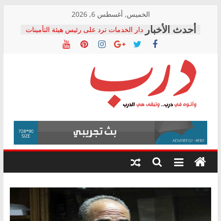
Skip
الخميس, أغسطس 6, 2026
to
دار الخدمات ترد على رئيس هيئة التأمينات
content
بعد مؤتمره الصحفي: إنكار الأزمة لا ينهي
معاناة أصحاب المعاشات.. ونطالب بكشف
الشركة المنفذة
فرحات سليمان يكتب: القطاع الصحي إلى
أين؟
حزب التحالف الشعبي يطلق لجنة “الحق
درب
في الصحة” بالإسكندرية لرصد الانتهاكات
ودعم المرضى
صور .. اعتماد الرسومات النهائية للقرار
وأتوه
الوزاري لمدينة الصحفيين.. وانتهاء أعمال
في
إنشاء المبنى الإداري
درب..
المجلس القومي لحقوق الإنسان يعلن
وتبقى
متابعة قضية الدكتور محمد زهران.. ويؤكد:
هي
قرينة البراءة وضمانات المحاكمة العادلة
حق أصيل
الدرب