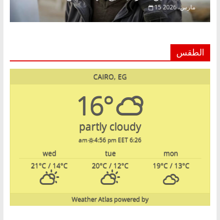
15 مارس، 2026
الطقس
CAIRO, EG
16°
partly cloudy
4:56 pm EET
6:26 am
wed
tue
mon
21
°C
/ 14
°C
20
°C
/ 12
°C
19
°C
/ 13
°C
Weather Atlas
powered by