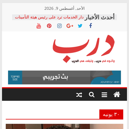
Skip
الأحد, أغسطس 9, 2026
to
دار الخدمات ترد على رئيس هيئة التأمينات
content
بعد مؤتمره الصحفي: إنكار الأزمة لا ينهي
معاناة أصحاب المعاشات.. ونطالب بكشف
الشركة المنفذة
فرحات سليمان يكتب: القطاع الصحي إلى
أين؟
حزب التحالف الشعبي يطلق لجنة “الحق
درب
في الصحة” بالإسكندرية لرصد الانتهاكات
ودعم المرضى
صور .. اعتماد الرسومات النهائية للقرار
وأتوه
الوزاري لمدينة الصحفيين.. وانتهاء أعمال
في
إنشاء المبنى الإداري
درب..
المجلس القومي لحقوق الإنسان يعلن
وتبقى
متابعة قضية الدكتور محمد زهران.. ويؤكد:
هي
قرينة البراءة وضمانات المحاكمة العادلة
حق أصيل
الدرب
٣٠ يونيه