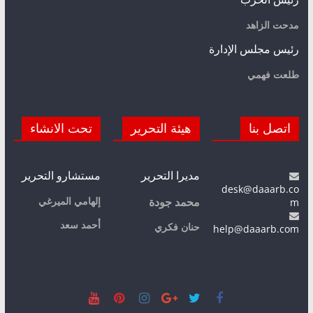
مدحت الزاهد
رئيس مجلس الإدارة
طلعت فهمي
اتصل بنا
هيئة التحرير
تحت الانشاء
مديرا التحرير
مستشارو التحرير
desk@daaarb.co
m
إلهامي الميرغي
محمد جودة
أحمد سعد
حنان فكري
help@daaarb.com