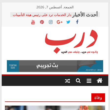
Skip
الجمعة, أغسطس 7, 2026
to
دار الخدمات ترد على رئيس هيئة التأمينات
content
بعد مؤتمره الصحفي: إنكار الأزمة لا ينهي
معاناة أصحاب المعاشات.. ونطالب بكشف
الشركة المنفذة
فرحات سليمان يكتب: القطاع الصحي إلى
أين؟
حزب التحالف الشعبي يطلق لجنة “الحق
درب
في الصحة” بالإسكندرية لرصد الانتهاكات
ودعم المرضى
صور .. اعتماد الرسومات النهائية للقرار
وأتوه
الوزاري لمدينة الصحفيين.. وانتهاء أعمال
في
إنشاء المبنى الإداري
درب..
المجلس القومي لحقوق الإنسان يعلن
وتبقى
متابعة قضية الدكتور محمد زهران.. ويؤكد:
هي
قرينة البراءة وضمانات المحاكمة العادلة
حق أصيل
الدرب
وفاة