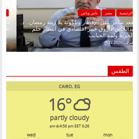
الرئيسية
مصر
ناس وناس
مقعد شاغر على الإفطار وبلكونة بلا زينة رمضان.. د.
عبدالخالق فاروق خبير اقتصادي في انتظار حلم
الحرية ولمة الحبايب
22 فبراير، 2026
الطقس
CAIRO, EG
16°
partly cloudy
4:56 pm EET
6:26 am
wed
tue
mon