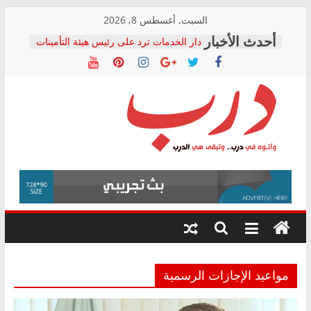
Skip
السبت, أغسطس 8, 2026
to
دار الخدمات ترد على رئيس هيئة التأمينات
content
بعد مؤتمره الصحفي: إنكار الأزمة لا ينهي
معاناة أصحاب المعاشات.. ونطالب بكشف
الشركة المنفذة
فرحات سليمان يكتب: القطاع الصحي إلى
أين؟
حزب التحالف الشعبي يطلق لجنة “الحق
درب
في الصحة” بالإسكندرية لرصد الانتهاكات
ودعم المرضى
صور .. اعتماد الرسومات النهائية للقرار
وأتوه
الوزاري لمدينة الصحفيين.. وانتهاء أعمال
في
إنشاء المبنى الإداري
درب..
المجلس القومي لحقوق الإنسان يعلن
وتبقى
متابعة قضية الدكتور محمد زهران.. ويؤكد:
هي
قرينة البراءة وضمانات المحاكمة العادلة
حق أصيل
الدرب
مواعيد الإجازات الرسمية