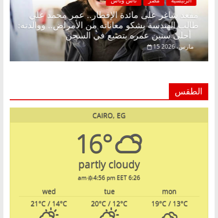
الرئيسية
مصر
ناس وناس
ن.. د.
مقعد شاغر على مائدة الإفطار.. عمر محمد علي
م
طالب الهندسة يشكو معاناته من الأمراض.. ووالدته
أحلى سنين عمره بتضيع في السجن
15 مارس، 2026
الطقس
CAIRO, EG
16°
partly cloudy
4:56 pm EET
6:26 am
wed
tue
mon
21
°C
/ 14
°C
20
°C
/ 12
°C
19
°C
/ 13
°C