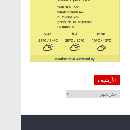
feels like: 15
°c
wind: 18
km/h
nw
humidity: 57
%
pressure: 1018.96
mbar
uv index: 0
wed
tue
mon
21
°C
/ 14
°C
20
°C
/ 12
°C
19
°C
/ 13
°C
Weather Atlas
powered by
الأرشيف
الأرشيف