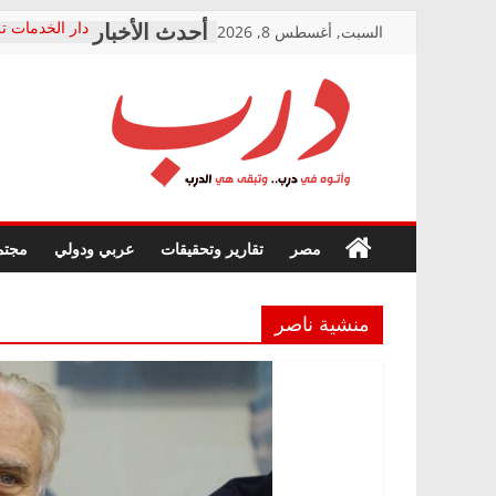
Skip
السبت, أغسطس 8, 2026
دار الخدمات تر
to
بعد مؤتمره الص
معاناة أصحاب
content
الشركة المنفذ
فرحات سليمان
درب
أين؟
حزب التحالف 
في الصحة” بال
وأتوه
ودعم المرضى
صور .. اعتماد 
في
مصر
تقارير وتحقيقات
عربي ودولي
مجتم
الوزاري لمدينة
درب..
إنشاء المبنى ا
وتبقى
المجلس القومي
هي
متابعة قضية ال
منشية ناصر
الدرب
قرينة البراءة 
حق أصيل