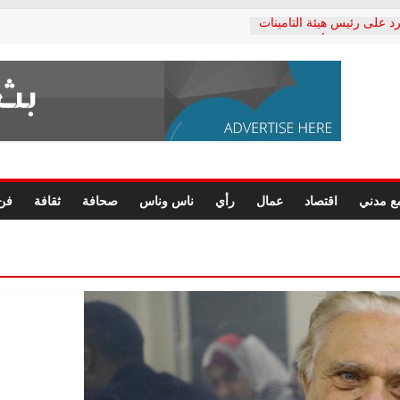
د على رئيس هيئة التأمينات
حفي: إنكار الأزمة لا ينهي
 المعاشات.. ونطالب بكشف
ة
 يكتب: القطاع الصحي إلى
الشعبي يطلق لجنة “الحق
إسكندرية لرصد الانتهاكات
الرسومات النهائية للقرار
ع مدني
اقتصاد
عمال
رأي
ناس وناس
صحافة
ثقافة
فن
 الصحفيين.. وانتهاء أعمال
لإداري
 لحقوق الإنسان يعلن
دكتور محمد زهران.. ويؤكد:
وضمانات المحاكمة العادلة