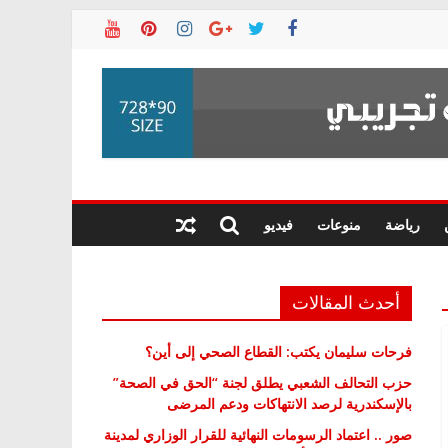
رياضة
منوعات
فيديو
أحدث المقالات
فرحات سليمان يكتب: القطاع الصحي إلى أين؟
حزب التحالف الشعبي يطلق لجنة “الحق في الصحة”
بالإسكندرية لرصد الانتهاكات ودعم المرضى
صور .. اعتماد الرسومات النهائية للقرار الوزاري لمدينة