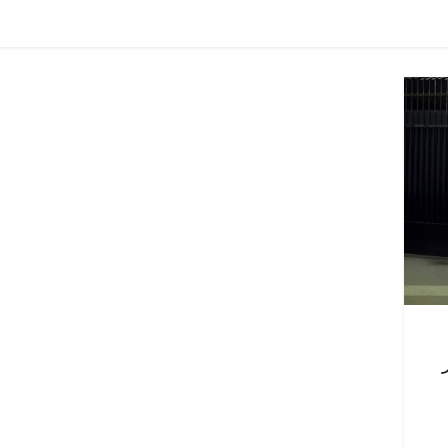
ية
مصر
ناس وناس
الرئيسية
مصر
ناس وناس
اغر على مائدة الإفطار.. يحيى
مقعد شاغر على الإفطار وب
بدالهادي فارس مقاومة
رمضان.. د. عبدالخالق فار
ة الذي دافع عن المال العام
اقتصادي في انتظار حلم ا
الحبايب
2
22 فبراير، 2026