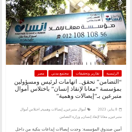
الرئيسية
تقارير وتحقيقات
مجتمع مدني
مصر
“التضامن” تحقق.. اتهامات لرئيس ومسؤولين
بمؤسسة “معانا لإنقاذ إنسان” باختلاس أموال
متبرعين بـ”إيصالات وهمية”
,
,
8 يناير، 2023
أموال متبرعين
إيصالات وهمية
اختلاس أموال
,
,
متبرعين
معانا لإنقاذ إنسان
وزارة التضامن
أمين صندوق المؤسسة: وجدت إيصالات إيداعات بنكية من داخل