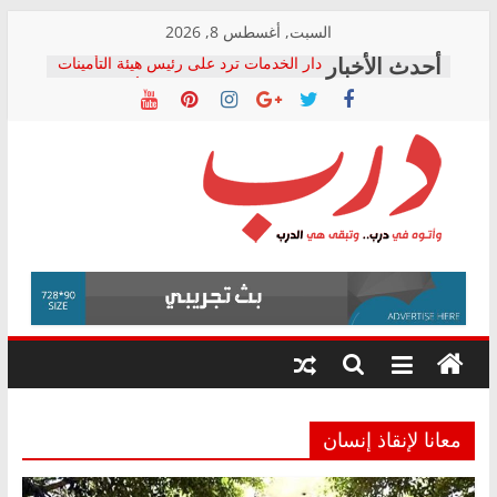
Skip
السبت, أغسطس 8, 2026
to
دار الخدمات ترد على رئيس هيئة التأمينات
content
بعد مؤتمره الصحفي: إنكار الأزمة لا ينهي
معاناة أصحاب المعاشات.. ونطالب بكشف
الشركة المنفذة
فرحات سليمان يكتب: القطاع الصحي إلى
أين؟
حزب التحالف الشعبي يطلق لجنة “الحق
درب
في الصحة” بالإسكندرية لرصد الانتهاكات
ودعم المرضى
صور .. اعتماد الرسومات النهائية للقرار
وأتوه
الوزاري لمدينة الصحفيين.. وانتهاء أعمال
في
إنشاء المبنى الإداري
درب..
المجلس القومي لحقوق الإنسان يعلن
وتبقى
متابعة قضية الدكتور محمد زهران.. ويؤكد:
هي
قرينة البراءة وضمانات المحاكمة العادلة
حق أصيل
الدرب
معانا لإنقاذ إنسان