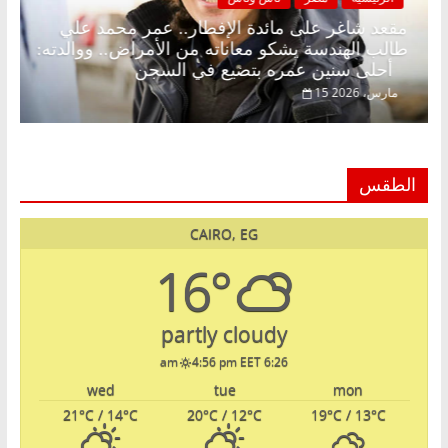
.
مقعد شاغر على مائدة الإفطار.. عمر محمد علي
طالب الهندسة يشكو معاناته من الأمراض.. ووالدته:
أحلى سنين عمره بتضيع في السجن
15 مارس، 2026
الطقس
CAIRO, EG
16°
partly cloudy
4:56 pm EET
6:26 am
wed
tue
mon
21
°C
/ 14
°C
20
°C
/ 12
°C
19
°C
/ 13
°C