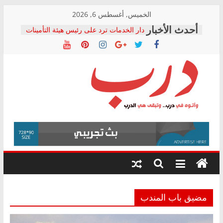
Skip
الخميس, أغسطس 6, 2026
to
دار الخدمات ترد على رئيس هيئة التأمينات
content
بعد مؤتمره الصحفي: إنكار الأزمة لا ينهي
معاناة أصحاب المعاشات.. ونطالب بكشف
الشركة المنفذة
فرحات سليمان يكتب: القطاع الصحي إلى
أين؟
حزب التحالف الشعبي يطلق لجنة “الحق
درب
في الصحة” بالإسكندرية لرصد الانتهاكات
ودعم المرضى
صور .. اعتماد الرسومات النهائية للقرار
وأتوه
الوزاري لمدينة الصحفيين.. وانتهاء أعمال
في
إنشاء المبنى الإداري
درب..
المجلس القومي لحقوق الإنسان يعلن
وتبقى
متابعة قضية الدكتور محمد زهران.. ويؤكد:
هي
قرينة البراءة وضمانات المحاكمة العادلة
حق أصيل
الدرب
مضيق باب المندب