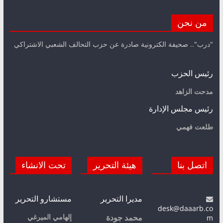
من نحن
"درب".. صحيفة الكترونية صادرة عن حزب التحالف الشعبي الاشتراكي
رئيس الحزب
مدحت الزاهد
رئيس مجلس الإدارة
طلعت فهمي
اتصل بنا
هيئة التحرير
تحت الانشاء
مديرا التحرير
مستشارو التحرير
desk@daaarb.co
m
إلهامي الميرغي
محمد جودة