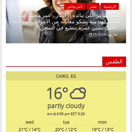
الرئيسية
مصر
ناس وناس
د.
مقعد شاغر على مائدة الإفطار.. عمر محمد علي
طالب الهندسة يشكو معاناته من الأمراض.. ووالدته:
أحلى سنين عمره بتضيع في السجن
15 مارس، 2026
الطقس
CAIRO, EG
16°
partly cloudy
4:56 pm EET
6:26 am
wed
tue
mon
21
°C
/ 14
°C
20
°C
/ 12
°C
19
°C
/ 13
°C