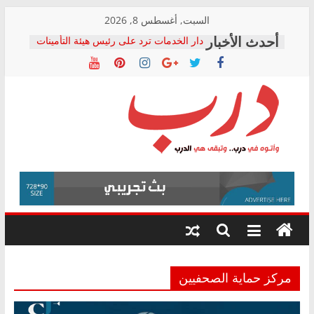
Skip
السبت, أغسطس 8, 2026
to
دار الخدمات ترد على رئيس هيئة التأمينات
content
بعد مؤتمره الصحفي: إنكار الأزمة لا ينهي
معاناة أصحاب المعاشات.. ونطالب بكشف
الشركة المنفذة
فرحات سليمان يكتب: القطاع الصحي إلى
أين؟
حزب التحالف الشعبي يطلق لجنة “الحق
درب
في الصحة” بالإسكندرية لرصد الانتهاكات
ودعم المرضى
صور .. اعتماد الرسومات النهائية للقرار
وأتوه
الوزاري لمدينة الصحفيين.. وانتهاء أعمال
في
إنشاء المبنى الإداري
درب..
المجلس القومي لحقوق الإنسان يعلن
وتبقى
متابعة قضية الدكتور محمد زهران.. ويؤكد:
هي
قرينة البراءة وضمانات المحاكمة العادلة
حق أصيل
الدرب
مركز حماية الصحفيين