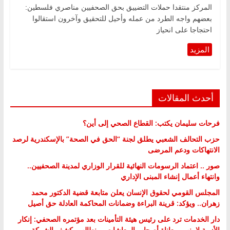
المركز منتقدا حملات التضييق بحق الصحفيين مناصري فلسطين:
بعضهم واجه الطرد من عمله وأحيل للتحقيق وآخرون استقالوا
احتجاجا على انحياز
أحدث المقالات
فرحات سليمان يكتب: القطاع الصحي إلى أين؟
حزب التحالف الشعبي يطلق لجنة “الحق في الصحة” بالإسكندرية لرصد
الانتهاكات ودعم المرضى
صور .. اعتماد الرسومات النهائية للقرار الوزاري لمدينة الصحفيين..
وانتهاء أعمال إنشاء المبنى الإداري
المجلس القومي لحقوق الإنسان يعلن متابعة قضية الدكتور محمد
زهران.. ويؤكد: قرينة البراءة وضمانات المحاكمة العادلة حق أصيل
دار الخدمات ترد على رئيس هيئة التأمينات بعد مؤتمره الصحفي: إنكار
الأزمة لا ينهي معاناة أصحاب المعاشات.. ونطالب بكشف الشركة