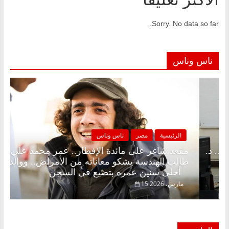
Sorry. No data so far.
ناس وناس
مصر
ناس وناس
الرئيسية
مصر
لى الإفطار وبلكونة بلا زينة رمضان.. د.
مقعد شاغر على م
فاروق خبير اقتصادي في انتظار حلم
طالب الهندسة يش
أحلى سنين عمره بتضيع في السجن
15 مارس، 2026