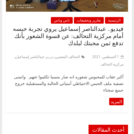
الرئيسية
تقارير وتحقيقات
ناس وناس
فيديو.. عبدالناصر إسماعيل يروي تجربة حبسه
أمام مركزية التحالف: عن قسوة الشعور بأنك
تدفع ثمن محبتك لبلدك
,
,
,
1 أغسطس، 2021
التحالف الشعبي
درب
عبدالناصر إسماعيل
مركزية التحالف
أكبر عقاب للمحبوس شعوره انه صار منسيا تكلموا عنهم.. واتمنى
تصفية ملف الحبس الاحتياطي أمنياتي الحالية والمستقبلية خروج
جميع سجناء
أحدث المقالات