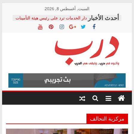
Skip
السبت, أغسطس 8, 2026
to
دار الخدمات ترد على رئيس هيئة التأمينات
content
بعد مؤتمره الصحفي: إنكار الأزمة لا ينهي
معاناة أصحاب المعاشات.. ونطالب بكشف
الشركة المنفذة
فرحات سليمان يكتب: القطاع الصحي إلى
أين؟
حزب التحالف الشعبي يطلق لجنة “الحق
درب
في الصحة” بالإسكندرية لرصد الانتهاكات
ودعم المرضى
صور .. اعتماد الرسومات النهائية للقرار
وأتوه
الوزاري لمدينة الصحفيين.. وانتهاء أعمال
في
إنشاء المبنى الإداري
درب..
المجلس القومي لحقوق الإنسان يعلن
وتبقى
متابعة قضية الدكتور محمد زهران.. ويؤكد:
هي
قرينة البراءة وضمانات المحاكمة العادلة
حق أصيل
الدرب
مركزية التحالف