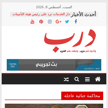
Skip
السبت, أغسطس 8, 2026
to
دار الخدمات ترد على رئيس هيئة التأمينات
content
بعد مؤتمره الصحفي: إنكار الأزمة لا ينهي
معاناة أصحاب المعاشات.. ونطالب بكشف
الشركة المنفذة
فرحات سليمان يكتب: القطاع الصحي إلى
أين؟
حزب التحالف الشعبي يطلق لجنة “الحق
درب
في الصحة” بالإسكندرية لرصد الانتهاكات
ودعم المرضى
صور .. اعتماد الرسومات النهائية للقرار
وأتوه
الوزاري لمدينة الصحفيين.. وانتهاء أعمال
في
إنشاء المبنى الإداري
درب..
المجلس القومي لحقوق الإنسان يعلن
وتبقى
متابعة قضية الدكتور محمد زهران.. ويؤكد:
هي
قرينة البراءة وضمانات المحاكمة العادلة
حق أصيل
الدرب
محاكمة جنائية عاجلة