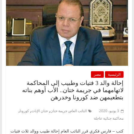
الرئيسية
مصر
إحالة والد 3 فتيات وطبيب إلى المحاكمة
لاتهامهما في جريمة ختان.. الأب أوهم بناته
بتطعيمهن ضد كورونا وخدرهن
,
,
,
,
3 يونيو، 2020
النائب العام
جريمة ختان
ختان الإناث
كورونا
محاكمة جنائية عاجلة
كتب – فارس فكري قرر النائب العام إحالة طبيب ووالد ثلاث فتيات