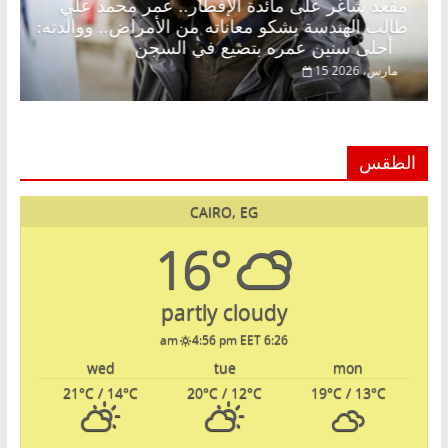
 د.
مقعد شاغر على مائدة الإفطار.. عمر محمد علي
طالب الهندسة يشكو معاناته من الأمراض.. ووالدته:
أحلى سنين عمره بتضيع في السجن
15 مارس، 2026
الطقس
CAIRO, EG
16°
partly cloudy
4:56 pm EET
6:26 am
wed
tue
mon
21
°C
/ 14
°C
20
°C
/ 12
°C
19
°C
/ 13
°C