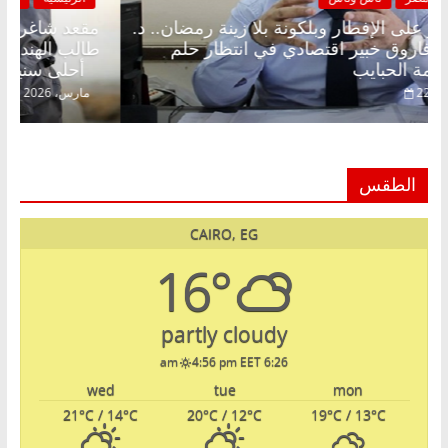
مقعد شاغر على الإفطار وبلكونة بلا زينة رمضان.. د.
مقعد
عبدالخالق فاروق خبير اقتصادي في انتظار حلم
طالب
الحرية ولمة الحبايب
أحلى سنين عمره بتضيع في السجن
22 فبراير، 2026
15 مارس
الطقس
CAIRO, EG
16°
partly cloudy
4:56 pm EET
6:26 am
wed
tue
mon
21
°C
/ 14
°C
20
°C
/ 12
°C
19
°C
/ 13
°C