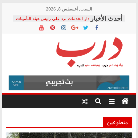
Skip
السبت, أغسطس 8, 2026
to
دار الخدمات ترد على رئيس هيئة التأمينات
content
بعد مؤتمره الصحفي: إنكار الأزمة لا ينهي
معاناة أصحاب المعاشات.. ونطالب بكشف
الشركة المنفذة
فرحات سليمان يكتب: القطاع الصحي إلى
أين؟
حزب التحالف الشعبي يطلق لجنة “الحق
درب
في الصحة” بالإسكندرية لرصد الانتهاكات
ودعم المرضى
صور .. اعتماد الرسومات النهائية للقرار
وأتوه
الوزاري لمدينة الصحفيين.. وانتهاء أعمال
في
إنشاء المبنى الإداري
درب..
المجلس القومي لحقوق الإنسان يعلن
وتبقى
متابعة قضية الدكتور محمد زهران.. ويؤكد:
هي
قرينة البراءة وضمانات المحاكمة العادلة
حق أصيل
الدرب
متطوعين