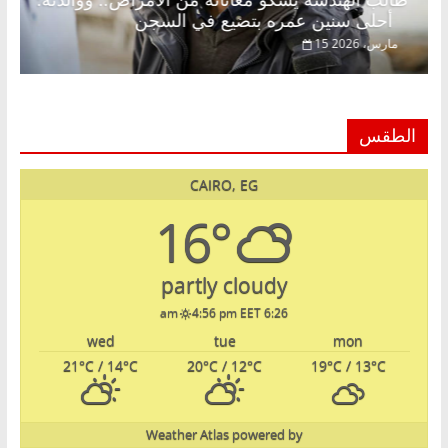
م
طالب الهندسة يشكو معاناته من الأمراض.. ووالدته
أحلى سنين عمره بتضيع في السجن
15 مارس، 2026
الطقس
CAIRO, EG
16°
partly cloudy
4:56 pm EET
6:26 am
wed
tue
mon
21
°C
/ 14
°C
20
°C
/ 12
°C
19
°C
/ 13
°C
Weather Atlas
powered by