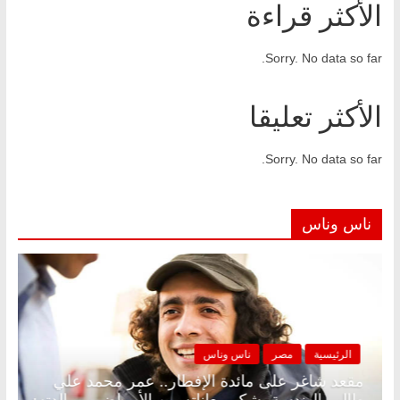
الأكثر قراءة
Sorry. No data so far.
الأكثر تعليقا
Sorry. No data so far.
ناس وناس
الرئيسية
مصر
ناس وناس
ن.. د.
مقعد شاغر على مائدة الإفطار.. عمر محمد علي