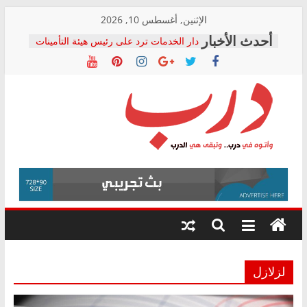
Skip
الإثنين, أغسطس 10, 2026
to
دار الخدمات ترد على رئيس هيئة التأمينات
content
بعد مؤتمره الصحفي: إنكار الأزمة لا ينهي
معاناة أصحاب المعاشات.. ونطالب بكشف
الشركة المنفذة
فرحات سليمان يكتب: القطاع الصحي إلى
أين؟
حزب التحالف الشعبي يطلق لجنة “الحق
درب
في الصحة” بالإسكندرية لرصد الانتهاكات
ودعم المرضى
صور .. اعتماد الرسومات النهائية للقرار
وأتوه
الوزاري لمدينة الصحفيين.. وانتهاء أعمال
في
إنشاء المبنى الإداري
درب..
المجلس القومي لحقوق الإنسان يعلن
وتبقى
متابعة قضية الدكتور محمد زهران.. ويؤكد:
هي
قرينة البراءة وضمانات المحاكمة العادلة
حق أصيل
الدرب
لزلازل