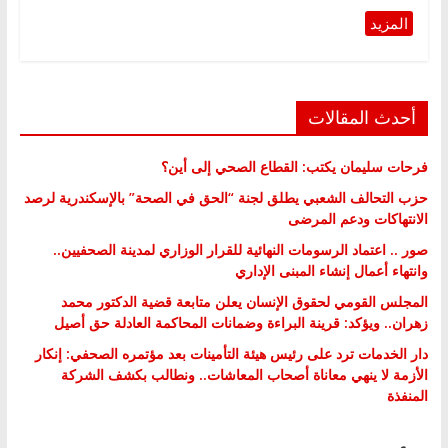
أحدث المقالات
فرحات سليمان يكتب: القطاع الصحي إلى أين؟
حزب التحالف الشعبي يطلق لجنة “الحق في الصحة” بالإسكندرية لرصد
الانتهاكات ودعم المرضى
صور .. اعتماد الرسومات النهائية للقرار الوزاري لمدينة الصحفيين..
وانتهاء أعمال إنشاء المبنى الإداري
المجلس القومي لحقوق الإنسان يعلن متابعة قضية الدكتور محمد
زهران.. ويؤكد: قرينة البراءة وضمانات المحاكمة العادلة حق أصيل
دار الخدمات ترد على رئيس هيئة التأمينات بعد مؤتمره الصحفي: إنكار
الأزمة لا ينهي معاناة أصحاب المعاشات.. ونطالب بكشف الشركة
المنفذة