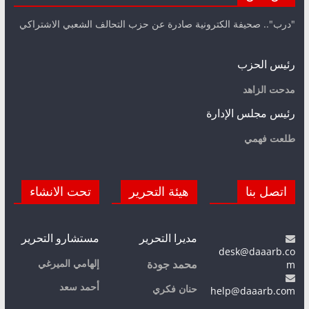
"درب".. صحيفة الكترونية صادرة عن حزب التحالف الشعبي الاشتراكي
رئيس الحزب
مدحت الزاهد
رئيس مجلس الإدارة
طلعت فهمي
اتصل بنا
هيئة التحرير
تحت الانشاء
مديرا التحرير
مستشارو التحرير
desk@daaarb.co
m
إلهامي الميرغي
محمد جودة
أحمد سعد
حنان فكري
help@daaarb.com