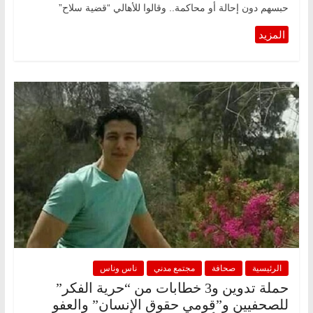
حبسهم دون إحالة أو محاكمة.. وقالوا للأهالي “قضية سلاح”
الرئيسية
صحافة
مجتمع مدني
ناس وناس
حملة تدوين و3 خطابات من “حرية الفكر”
للصحفيين و”قومي حقوق الإنسان” والعفو