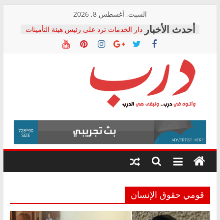
Skip
السبت, أغسطس 8, 2026
to
دار الخدمات ترد على رئيس هيئة التأمينات
content
بعد مؤتمره الصحفي: إنكار الأزمة لا ينهي
معاناة أصحاب المعاشات.. ونطالب بكشف
الشركة المنفذة
فرحات سليمان يكتب: القطاع الصحي إلى
أين؟
حزب التحالف الشعبي يطلق لجنة “الحق
درب
في الصحة” بالإسكندرية لرصد الانتهاكات
ودعم المرضى
صور .. اعتماد الرسومات النهائية للقرار
وأتوه
الوزاري لمدينة الصحفيين.. وانتهاء أعمال
في
إنشاء المبنى الإداري
درب..
المجلس القومي لحقوق الإنسان يعلن
وتبقى
متابعة قضية الدكتور محمد زهران.. ويؤكد:
هي
قرينة البراءة وضمانات المحاكمة العادلة
حق أصيل
الدرب
قومي حقوق الإنسان