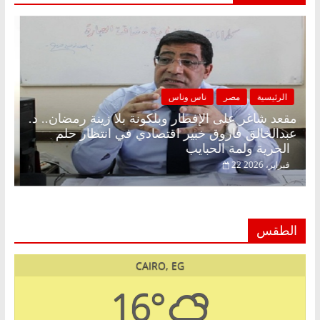
الرئيسية
مصر
ناس وناس
مقعد شاغر على الإفطار وبلكونة بلا زينة رمضان.. د.
عبدالخالق فاروق خبير اقتصادي في انتظار حلم
الحرية ولمة الحبايب
22 فبراير، 2026
الطقس
CAIRO, EG
16°