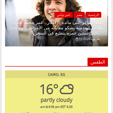
الرئيسية
مصر
ناس وناس
 بلا زينة رمضان.. د.
مقعد شاغر على مائدة الإفطار.. ع
ي في انتظار حلم
طالب الهندسة يشكو معاناته من الأم
أحلى سنين عمره بتضيع في السجن
15 مارس، 2026
الطقس
CAIRO, EG
16°
partly cloudy
4:56 pm EET
6:26 am