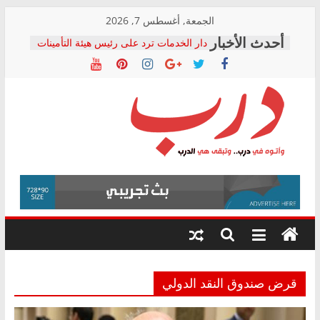
Skip
الجمعة, أغسطس 7, 2026
to
دار الخدمات ترد على رئيس هيئة التأمينات
content
بعد مؤتمره الصحفي: إنكار الأزمة لا ينهي
معاناة أصحاب المعاشات.. ونطالب بكشف
الشركة المنفذة
فرحات سليمان يكتب: القطاع الصحي إلى
أين؟
حزب التحالف الشعبي يطلق لجنة “الحق
درب
في الصحة” بالإسكندرية لرصد الانتهاكات
ودعم المرضى
صور .. اعتماد الرسومات النهائية للقرار
وأتوه
الوزاري لمدينة الصحفيين.. وانتهاء أعمال
في
إنشاء المبنى الإداري
درب..
المجلس القومي لحقوق الإنسان يعلن
وتبقى
متابعة قضية الدكتور محمد زهران.. ويؤكد:
هي
قرينة البراءة وضمانات المحاكمة العادلة
حق أصيل
الدرب
قرض صندوق النقد الدولي