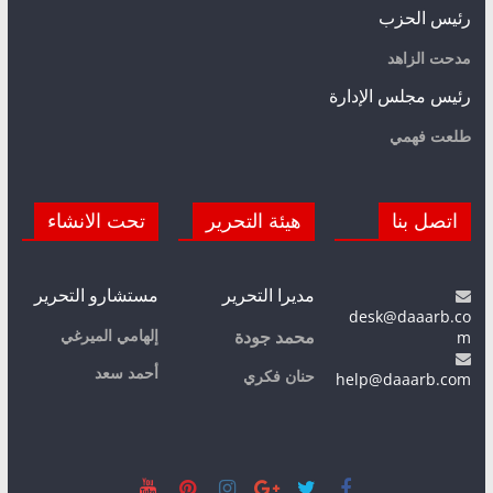
رئيس الحزب
مدحت الزاهد
رئيس مجلس الإدارة
طلعت فهمي
اتصل بنا
هيئة التحرير
تحت الانشاء
مديرا التحرير
مستشارو التحرير
desk@daaarb.co
m
إلهامي الميرغي
محمد جودة
أحمد سعد
حنان فكري
help@daaarb.com