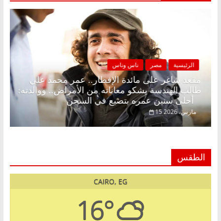
الرئيسية
مصر
ناس وناس
 بلا زينة رمضان.. د.
مقعد شاغر على مائدة الإفطار.. ع
ي في انتظار حلم
طالب الهندسة يشكو معاناته من الأم
أحلى سنين عمره بتضيع في السجن
15 مارس، 2026
الطقس
CAIRO, EG
16°