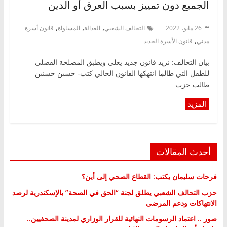
الجميع دون تمييز بسبب العرق أو الدين
,
,
,
26 مايو، 2022
التحالف الشعبي
العدالة
المساواة
قانون أسرة
,
مدني
قانون الأسرة الجديد
بيان التحالف: نريد قانون جديد يعلي ويطبق المصلحة الفضلى
للطفل التي طالما انتهكها القانون الحالي كتب- حسين حسنين
طالب حزب
أحدث المقالات
فرحات سليمان يكتب: القطاع الصحي إلى أين؟
حزب التحالف الشعبي يطلق لجنة “الحق في الصحة” بالإسكندرية لرصد
الانتهاكات ودعم المرضى
صور .. اعتماد الرسومات النهائية للقرار الوزاري لمدينة الصحفيين..