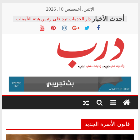
Skip
الإثنين, أغسطس 10, 2026
to
دار الخدمات ترد على رئيس هيئة التأمينات
content
بعد مؤتمره الصحفي: إنكار الأزمة لا ينهي
معاناة أصحاب المعاشات.. ونطالب بكشف
الشركة المنفذة
فرحات سليمان يكتب: القطاع الصحي إلى
أين؟
حزب التحالف الشعبي يطلق لجنة “الحق
درب
في الصحة” بالإسكندرية لرصد الانتهاكات
ودعم المرضى
صور .. اعتماد الرسومات النهائية للقرار
وأتوه
الوزاري لمدينة الصحفيين.. وانتهاء أعمال
في
إنشاء المبنى الإداري
درب..
المجلس القومي لحقوق الإنسان يعلن
وتبقى
متابعة قضية الدكتور محمد زهران.. ويؤكد:
هي
قرينة البراءة وضمانات المحاكمة العادلة
حق أصيل
الدرب
قانون الأسرة الجديد