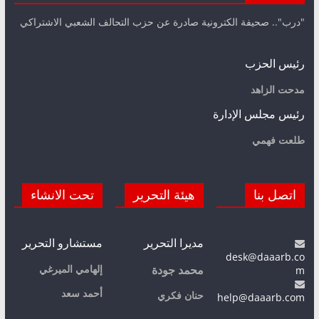
"درب".. صحيفة الكترونية صادرة عن حزب التحالف الشعبي الاشتراكي
رئيس الحزب
مدحت الزاهد
رئيس مجلس الإدارة
طلعت فهمي
اتصل بنا
هيئة التحرير
تحت الانشاء
مديرا التحرير
مستشارو التحرير
desk@daaarb.co
m
إلهامي الميرغي
محمد جودة
أحمد سعد
حنان فكري
help@daaarb.com