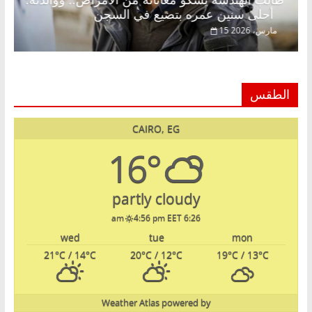
طالب الهندسة يشكو معاناته من الأمراض.. ووالدته:
أحلى سنين عمره بتضيع في السجن
15 مارس، 2026
الطقس
CAIRO, EG
16°
partly cloudy
4:56 pm EET
6:26 am
wed
tue
mon
21
°C
/ 14
°C
20
°C
/ 12
°C
19
°C
/ 13
°C
Weather Atlas
powered by