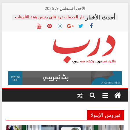
Skip
الأحد, أغسطس 9, 2026
to
دار الخدمات ترد على رئيس هيئة التأمينات
content
بعد مؤتمره الصحفي: إنكار الأزمة لا ينهي
معاناة أصحاب المعاشات.. ونطالب بكشف
الشركة المنفذة
فرحات سليمان يكتب: القطاع الصحي إلى
أين؟
حزب التحالف الشعبي يطلق لجنة “الحق
درب
في الصحة” بالإسكندرية لرصد الانتهاكات
ودعم المرضى
صور .. اعتماد الرسومات النهائية للقرار
وأتوه
الوزاري لمدينة الصحفيين.. وانتهاء أعمال
في
إنشاء المبنى الإداري
درب..
المجلس القومي لحقوق الإنسان يعلن
وتبقى
متابعة قضية الدكتور محمد زهران.. ويؤكد:
هي
قرينة البراءة وضمانات المحاكمة العادلة
حق أصيل
الدرب
فيروس الإيبولا