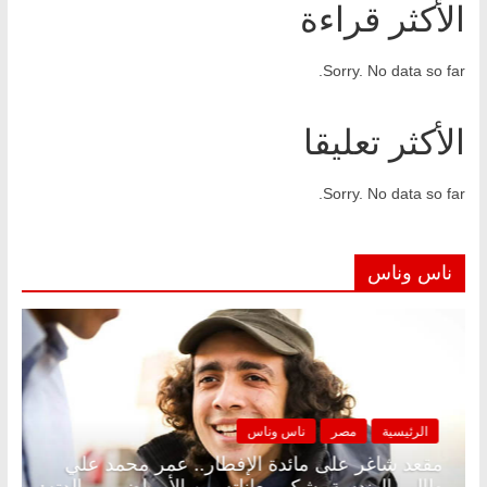
الأكثر قراءة
Sorry. No data so far.
الأكثر تعليقا
Sorry. No data so far.
ناس وناس
الرئيسية
مصر
ناس وناس
د.
مقعد شاغر على مائدة الإفطار.. عمر محمد علي