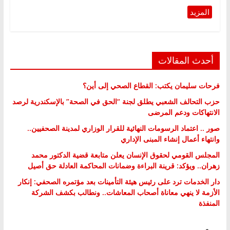
أحدث المقالات
فرحات سليمان يكتب: القطاع الصحي إلى أين؟
حزب التحالف الشعبي يطلق لجنة “الحق في الصحة” بالإسكندرية لرصد
الانتهاكات ودعم المرضى
صور .. اعتماد الرسومات النهائية للقرار الوزاري لمدينة الصحفيين..
وانتهاء أعمال إنشاء المبنى الإداري
المجلس القومي لحقوق الإنسان يعلن متابعة قضية الدكتور محمد
زهران.. ويؤكد: قرينة البراءة وضمانات المحاكمة العادلة حق أصيل
دار الخدمات ترد على رئيس هيئة التأمينات بعد مؤتمره الصحفي: إنكار
الأزمة لا ينهي معاناة أصحاب المعاشات.. ونطالب بكشف الشركة
المنفذة