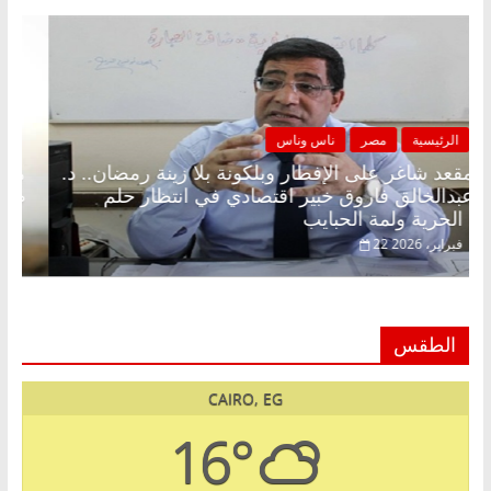
الرئيسية
مصر
ناس وناس
مقعد شاغر على الإفطار وبلكونة بلا زينة رمضان.. د.
عبدالخالق فاروق خبير اقتصادي في انتظار حلم
الحرية ولمة الحبايب
22 فبراير، 2026
الطقس
CAIRO, EG
16°