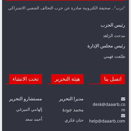
"درب".. صحيفة الكترونية صادرة عن حزب التحالف الشعبي الاشتراكي
رئيس الحزب
مدحت الزاهد
رئيس مجلس الإدارة
طلعت فهمي
اتصل بنا
هيئة التحرير
تحت الانشاء
مديرا التحرير
مستشارو التحرير
desk@daaarb.co
m
إلهامي الميرغي
محمد جودة
أحمد سعد
حنان فكري
help@daaarb.com