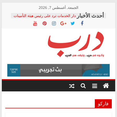
Skip
الجمعة, أغسطس 7, 2026
to
دار الخدمات ترد على رئيس هيئة التأمينات
content
بعد مؤتمره الصحفي: إنكار الأزمة لا ينهي
معاناة أصحاب المعاشات.. ونطالب بكشف
الشركة المنفذة
فرحات سليمان يكتب: القطاع الصحي إلى
أين؟
حزب التحالف الشعبي يطلق لجنة “الحق
درب
في الصحة” بالإسكندرية لرصد الانتهاكات
ودعم المرضى
صور .. اعتماد الرسومات النهائية للقرار
وأتوه
الوزاري لمدينة الصحفيين.. وانتهاء أعمال
في
إنشاء المبنى الإداري
درب..
المجلس القومي لحقوق الإنسان يعلن
وتبقى
متابعة قضية الدكتور محمد زهران.. ويؤكد:
هي
قرينة البراءة وضمانات المحاكمة العادلة
حق أصيل
الدرب
فاركو