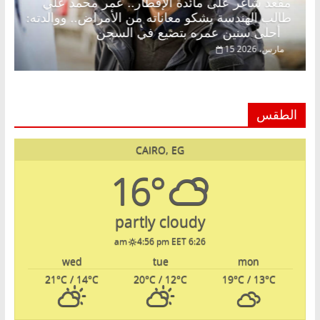
ضان.. د.
مقعد شاغر على مائدة الإفطار.. عمر محمد علي
لم
طالب الهندسة يشكو معاناته من الأمراض.. ووالدت
أحلى سنين عمره بتضيع في السجن
15 مارس، 2026
الطقس
CAIRO, EG
16°
partly cloudy
4:56 pm EET
6:26 am
wed
tue
mon
21
°C
/ 14
°C
20
°C
/ 12
°C
19
°C
/ 13
°C