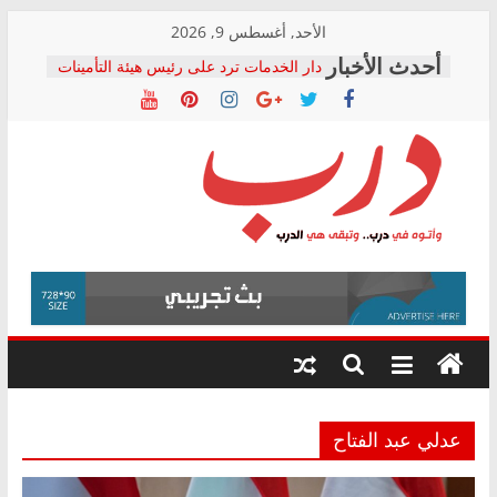
Skip
الأحد, أغسطس 9, 2026
to
دار الخدمات ترد على رئيس هيئة التأمينات
content
بعد مؤتمره الصحفي: إنكار الأزمة لا ينهي
معاناة أصحاب المعاشات.. ونطالب بكشف
الشركة المنفذة
فرحات سليمان يكتب: القطاع الصحي إلى
أين؟
حزب التحالف الشعبي يطلق لجنة “الحق
درب
في الصحة” بالإسكندرية لرصد الانتهاكات
ودعم المرضى
صور .. اعتماد الرسومات النهائية للقرار
وأتوه
الوزاري لمدينة الصحفيين.. وانتهاء أعمال
في
إنشاء المبنى الإداري
درب..
المجلس القومي لحقوق الإنسان يعلن
وتبقى
متابعة قضية الدكتور محمد زهران.. ويؤكد:
هي
قرينة البراءة وضمانات المحاكمة العادلة
حق أصيل
الدرب
عدلي عبد الفتاح