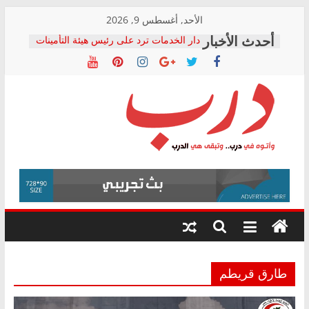
Skip
الأحد, أغسطس 9, 2026
to
دار الخدمات ترد على رئيس هيئة التأمينات
content
بعد مؤتمره الصحفي: إنكار الأزمة لا ينهي
معاناة أصحاب المعاشات.. ونطالب بكشف
الشركة المنفذة
فرحات سليمان يكتب: القطاع الصحي إلى
أين؟
حزب التحالف الشعبي يطلق لجنة “الحق
درب
في الصحة” بالإسكندرية لرصد الانتهاكات
ودعم المرضى
صور .. اعتماد الرسومات النهائية للقرار
وأتوه
الوزاري لمدينة الصحفيين.. وانتهاء أعمال
في
إنشاء المبنى الإداري
درب..
المجلس القومي لحقوق الإنسان يعلن
وتبقى
متابعة قضية الدكتور محمد زهران.. ويؤكد:
هي
قرينة البراءة وضمانات المحاكمة العادلة
حق أصيل
الدرب
طارق قريطم