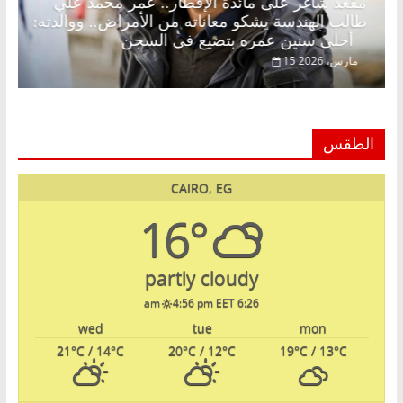
 د.
مقعد شاغر على مائدة الإفطار.. عمر محمد علي
طالب الهندسة يشكو معاناته من الأمراض.. ووالدته:
أحلى سنين عمره بتضيع في السجن
15 مارس، 2026
الطقس
CAIRO, EG
16°
partly cloudy
4:56 pm EET
6:26 am
wed
tue
mon
21
°C
/ 14
°C
20
°C
/ 12
°C
19
°C
/ 13
°C