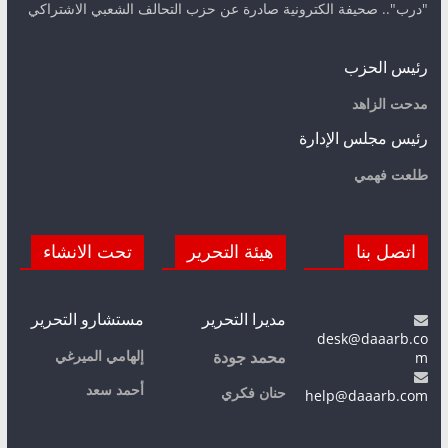
"درب".. صحيفة الكترونية صادرة عن حزب التحالف الشعبي الاشتراكي
رئيس الحزب
مدحت الزاهد
رئيس مجلس الإدارة
طلعت فهمي
اتصل بنا
هيئة التحرير
تحت الانشاء
مديرا التحرير
مستشارو التحرير
desk@daaarb.co
m
إلهامي الميرغي
محمد جودة
أحمد سعد
حنان فكري
help@daaarb.com