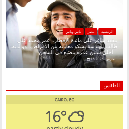
الرئيسية
مصر
ناس وناس
لكونة بلا زينة رمضان.. د.
مقعد شاغر على مائدة الإفطار
قتصادي في انتظار حلم
طالب الهندسة يشكو معاناته من
أحلى سنين عمره بتضيع في السجن
15 مارس، 2026
الطقس
CAIRO, EG
16°
partly cloudy