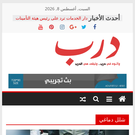
Skip
السبت, أغسطس 8, 2026
to
دار الخدمات ترد على رئيس هيئة التأمينات
content
بعد مؤتمره الصحفي: إنكار الأزمة لا ينهي
معاناة أصحاب المعاشات.. ونطالب بكشف
الشركة المنفذة
فرحات سليمان يكتب: القطاع الصحي إلى
أين؟
حزب التحالف الشعبي يطلق لجنة “الحق
درب
في الصحة” بالإسكندرية لرصد الانتهاكات
ودعم المرضى
صور .. اعتماد الرسومات النهائية للقرار
وأتوه
الوزاري لمدينة الصحفيين.. وانتهاء أعمال
في
إنشاء المبنى الإداري
درب..
المجلس القومي لحقوق الإنسان يعلن
وتبقى
متابعة قضية الدكتور محمد زهران.. ويؤكد:
هي
قرينة البراءة وضمانات المحاكمة العادلة
حق أصيل
الدرب
شلل دماغي