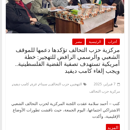
أحزاب
الرئيسية
مصر
مركزية حزب التحالف تؤكدها دعمها للموقف
الشعبي والرسمي الرافض للتهجير: خطة
أمريكية تستهدف تصفية القضية الفلسطينية..
ويجب إلغاء كامب ديفيد
,
,
,
,
,
7 فبراير، 2025
التهجير
حزب التحالف
سيناء
غزة
كامب ديفيد
مركزية حزب التحالف
كتب – أحمد سلامة عقدت اللجنة المركزية لحزب التحالف الشعبي
الاشتراكي اجتماعها، اليوم الجمعة، حيث ناقشت تطورات الأوضاع
الإقليمية، وأكدت