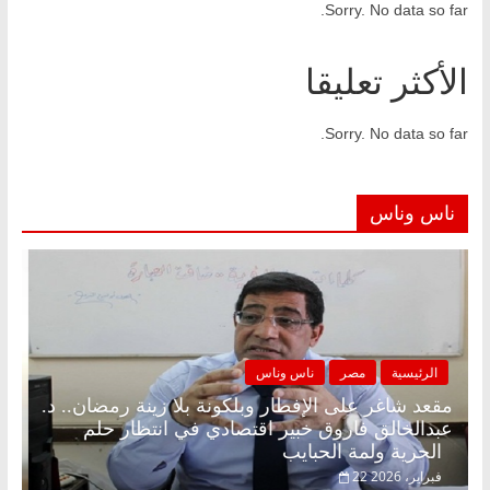
Sorry. No data so far.
الأكثر تعليقا
Sorry. No data so far.
ناس وناس
الرئيسية
مصر
ناس وناس
مقعد شاغر على الإفطار وبلكونة بلا زينة رمضان.. د.
عبدالخالق فاروق خبير اقتصادي في انتظار حلم
الحرية ولمة الحبايب
22 فبراير، 2026