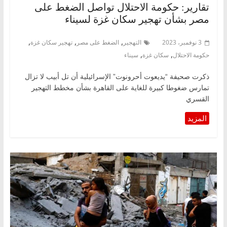
تقارير: حكومة الاحتلال تواصل الضغط على
مصر بشأن تهجير سكان غزة لسيناء
,
,
,
3 نوفمبر، 2023
التهجير
الضغط على مصر
تهجير سكان غزة
,
,
حكومة الاحتلال
سكان غزة
سيناء
ذكرت صحيفة “يديعوت أحرونوت” الإسرائيلية أن تل أبيب لا تزال
تمارس ضغوطا كبيرة للغاية على القاهرة بشأن مخطط التهجير
القسري