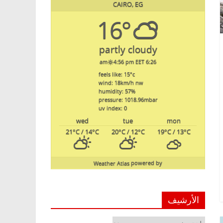
CAIRO, EG
16°
partly cloudy
4:56 pm EET
6:26 am
feels like: 15
°c
wind: 18
km/h
nw
humidity: 57
%
pressure: 1018.96
mbar
uv index: 0
wed
tue
mon
21
°C
/ 14
°C
20
°C
/ 12
°C
19
°C
/ 13
°C
Weather Atlas
powered by
الأرشيف
الأرشيف