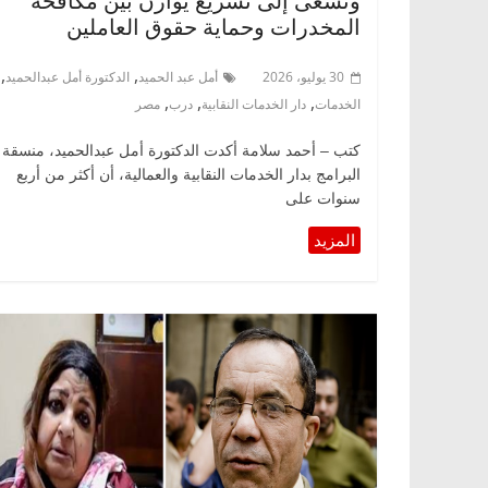
ونسعى إلى تشريع يوازن بين مكافحة
المخدرات وحماية حقوق العاملين
,
,
30 يوليو، 2026
أمل عبد الحميد
الدكتورة أمل عبدالحميد
,
,
,
الخدمات
دار الخدمات النقابية
درب
مصر
كتب – أحمد سلامة أكدت الدكتورة أمل عبدالحميد، منسقة
البرامج بدار الخدمات النقابية والعمالية، أن أكثر من أربع
سنوات على
الرئيسية
مصر
ناس وناس
الرئيسية
مصر
د. عبدالخالق فاروق.. خبير اقتصادي
في ذكرى رحيله..
يحتفل بذكرى ميلاده وحيداً على أبواب
قانوني دافع عن ق
السبعين (بروفايل)
للحرية (بروفايل)
26 يناير، 2026
26 يناير، 2026