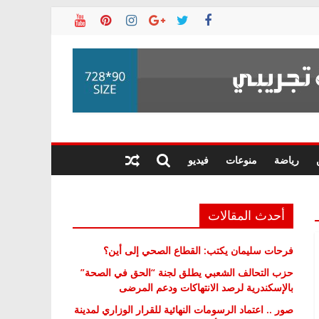
رياضة
منوعات
فيديو
أحدث المقالات
فرحات سليمان يكتب: القطاع الصحي إلى أين؟
حزب التحالف الشعبي يطلق لجنة “الحق في الصحة”
بالإسكندرية لرصد الانتهاكات ودعم المرضى
صور .. اعتماد الرسومات النهائية للقرار الوزاري لمدينة