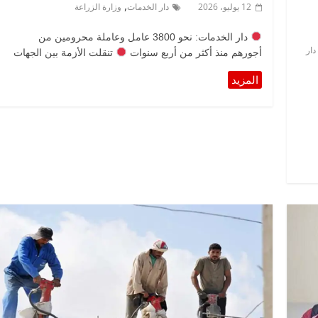
,
12 يوليو، 2026
دار الخدمات
وزارة الزراعة
دار الخدمات: نحو 3800 عامل وعاملة محرومين من
دار
أجورهم منذ أكثر من أربع سنوات
تنقلت الأزمة بين الجهات
الرئيسية
مصر
ناس وناس
ناس وناس
مقعد شاغر على مائدة الإفطار.. يحي
 د. نور فرحات فقيه
حسين عبدالهادي فارس مقاومة
ضايا الوطن وانحاز
الخصخصة الذي دافع عن المال العام
(بروفايل)
21 فبراير، 2026