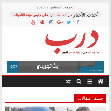
Skip
الجمعة, أغسطس 7, 2026
to
دار الخدمات ترد على رئيس هيئة التأمينات
content
بعد مؤتمره الصحفي: إنكار الأزمة لا ينهي
معاناة أصحاب المعاشات.. ونطالب بكشف
الشركة المنفذة
فرحات سليمان يكتب: القطاع الصحي إلى
أين؟
حزب التحالف الشعبي يطلق لجنة “الحق
درب
في الصحة” بالإسكندرية لرصد الانتهاكات
ودعم المرضى
صور .. اعتماد الرسومات النهائية للقرار
وأتوه
الوزاري لمدينة الصحفيين.. وانتهاء أعمال
في
إنشاء المبنى الإداري
درب..
المجلس القومي لحقوق الإنسان يعلن
وتبقى
متابعة قضية الدكتور محمد زهران.. ويؤكد:
هي
قرينة البراءة وضمانات المحاكمة العادلة
حق أصيل
الدرب
حملة اعتقالات