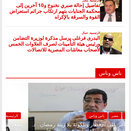
ناس وناس
الرئيسية
مصر
ناس وناس
مقعد شاغر على الإفطار وبلكونة بلا زينة رمضان.. د.
عبدالخالق فاروق خبير اقتصادي في انتظار حلم