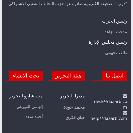
"درب".. صحيفة الكترونية صادرة عن حزب التحالف الشعبي الاشتراكي
رئيس الحزب
مدحت الزاهد
رئيس مجلس الإدارة
طلعت فهمي
اتصل بنا
هيئة التحرير
تحت الانشاء
مديرا التحرير
مستشارو التحرير
desk@daaarb.co
m
إلهامي الميرغي
محمد جودة
أحمد سعد
حنان فكري
help@daaarb.com