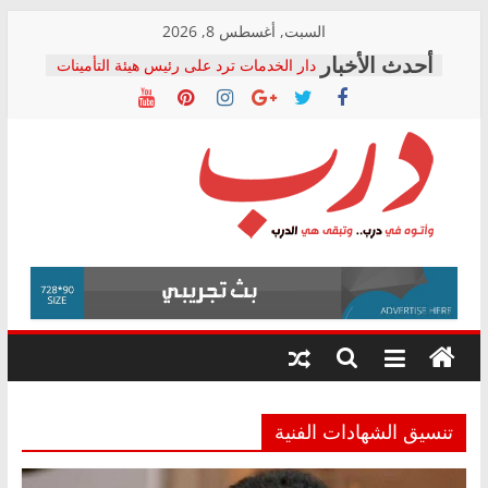
Skip
السبت, أغسطس 8, 2026
to
دار الخدمات ترد على رئيس هيئة التأمينات
content
بعد مؤتمره الصحفي: إنكار الأزمة لا ينهي
معاناة أصحاب المعاشات.. ونطالب بكشف
الشركة المنفذة
فرحات سليمان يكتب: القطاع الصحي إلى
أين؟
حزب التحالف الشعبي يطلق لجنة “الحق
درب
في الصحة” بالإسكندرية لرصد الانتهاكات
ودعم المرضى
صور .. اعتماد الرسومات النهائية للقرار
وأتوه
الوزاري لمدينة الصحفيين.. وانتهاء أعمال
في
إنشاء المبنى الإداري
درب..
المجلس القومي لحقوق الإنسان يعلن
وتبقى
متابعة قضية الدكتور محمد زهران.. ويؤكد:
هي
قرينة البراءة وضمانات المحاكمة العادلة
حق أصيل
الدرب
تنسيق الشهادات الفنية