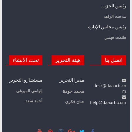
رئيس الحزب
مدحت الزاهد
رئيس مجلس الإدارة
طلعت فهمي
اتصل بنا
هيئة التحرير
تحت الانشاء
مديرا التحرير
مستشارو التحرير
desk@daaarb.co
m
إلهامي الميرغي
محمد جودة
أحمد سعد
حنان فكري
help@daaarb.com