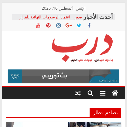
Skip
الإثنين, أغسطس 10, 2026
to
صور .. اعتماد الرسومات النهائية للقرار
content
الوزاري لمدينة الصحفيين.. وانتهاء أعمال
إنشاء المبنى الإداري
النائبة مها عبد الناصر تعلن تقدمها بقانون
حرية تداول المعلومات للبرلمان خلال
الأسبوع الأخير لدور الانعقاد
نقيب الصحفيين يخاطب الوزراء
درب
والمحافظين ويتقدم بـ 10 بلاغات للنائب
العام ضد مؤسسات تستغل المتدربين
فرحات سليمان يكتب: القطاع الصحي إلى
وأتوه
أين؟
في
حزب التحالف الشعبي يطلق لجنة “الحق
درب..
في الصحة” بالإسكندرية لرصد الانتهاكات
وتبقى
ودعم المرضى
هي
الدرب
تصادم قطار