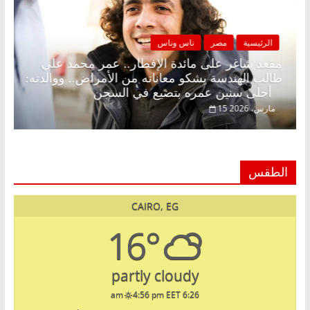
الرئيسية
مصر
ناس وناس
لا زينة رمضان.. د.
مقعد شاغر على مائدة الإفطار.. عمر 
ي انتظار حلم
طالب الهندسة يشكو معاناته من الأمراض
أحلى سنين عمره بتضيع في السجن
15 مارس، 2026
الطقس
CAIRO, EG
16°
partly cloudy
4:56 pm EET
6:26 am