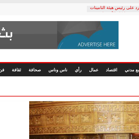
د على رئيس هيئة التأمينات
حفي: إنكار الأزمة لا ينهي
 المعاشات.. ونطالب بكشف
ة
 يكتب: القطاع الصحي إلى
الشعبي يطلق لجنة “الحق
إسكندرية لرصد الانتهاكات
الرسومات النهائية للقرار
ع مدني
اقتصاد
عمال
رأي
ناس وناس
صحافة
ثقافة
فن
 الصحفيين.. وانتهاء أعمال
لإداري
 لحقوق الإنسان يعلن
دكتور محمد زهران.. ويؤكد:
وضمانات المحاكمة العادلة