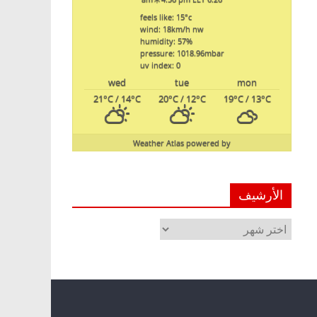
feels like: 15
°c
wind: 18
km/h
nw
humidity: 57
%
pressure: 1018.96
mbar
uv index: 0
wed
tue
mon
21
°C
/ 14
°C
20
°C
/ 12
°C
19
°C
/ 13
°C
Weather Atlas
powered by
الأرشيف
الأرشيف