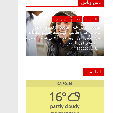
ناس وناس
الرئيسية
مصر
ناس وناس
الرئيسية
لا زينة
مقعد شاغر على مائدة الإفطار.. عمر
ير
محمد علي طالب الهندسة يشكو معاناته
د. عبدال
ولمة
من الأمراض.. ووالدته: أحلى سنين عمره
يحتفل بذ
بتضيع في السجن
السبعين (بروفايل)
15 مارس، 2026
26 يناير، 2026
الطقس
CAIRO, EG
16°
partly cloudy
4:56 pm EET
6:26 am