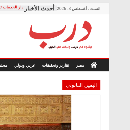
Skip
السبت, أغسطس 8, 2026
دار الخدمات تر
to
بعد مؤتمره الص
معاناة أصحاب
content
الشركة المنفذ
فرحات سليمان
درب
أين؟
حزب التحالف 
في الصحة” بال
وأتوه
ودعم المرضى
صور .. اعتماد 
في
مصر
تقارير وتحقيقات
عربي ودولي
مجتم
الوزاري لمدينة
درب..
إنشاء المبنى ا
وتبقى
المجلس القومي
هي
متابعة قضية ال
اليمين القانوني
الدرب
قرينة البراءة 
حق أصيل