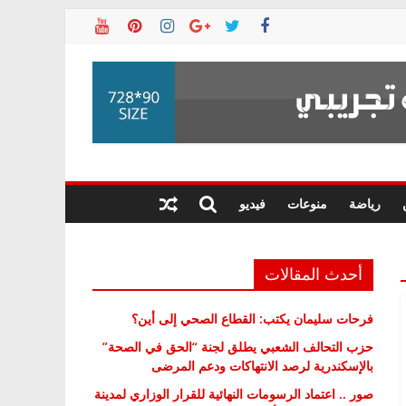
رياضة
منوعات
فيديو
أحدث المقالات
فرحات سليمان يكتب: القطاع الصحي إلى أين؟
حزب التحالف الشعبي يطلق لجنة “الحق في الصحة”
بالإسكندرية لرصد الانتهاكات ودعم المرضى
صور .. اعتماد الرسومات النهائية للقرار الوزاري لمدينة